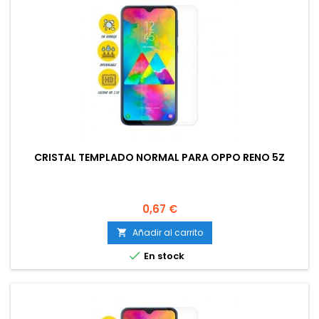
CRISTAL TEMPLADO NORMAL PARA OPPO RENO 5Z
Precio
0,67 €
Añadir al carrito


En stock