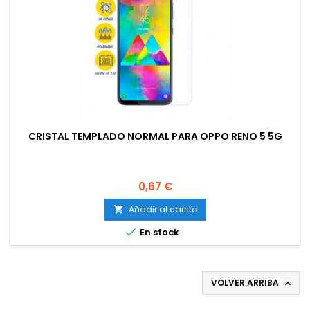
CRISTAL TEMPLADO NORMAL PARA OPPO RENO 5 5G
Precio
0,67 €
Añadir al carrito


En stock
VOLVER ARRIBA
