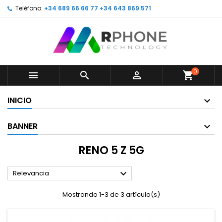
Teléfono:
+34 689 66 66 77 +34 643 869 571
0



shopping_cart
INICIO
BANNER
RENO 5 Z 5G

Relevancia
Mostrando 1-3 de 3 artículo(s)