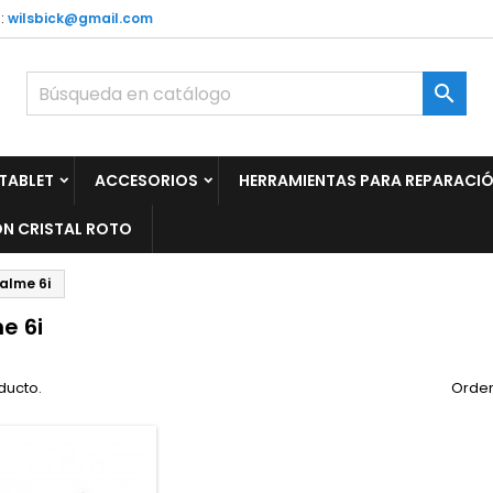
:
wilsbick@gmail.com

TABLET
ACCESORIOS
HERRAMIENTAS PARA REPARACI
N CRISTAL ROTO
alme 6i
e 6i
ducto.
Orden