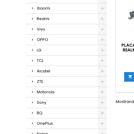
Xiaomi
Redmi
Vivo
OPPO
PLAC
REAL
LG
TCL
Alcatel

ZTE
Motorola
Mostrando
Sony
BQ
OnePlus
Nokia