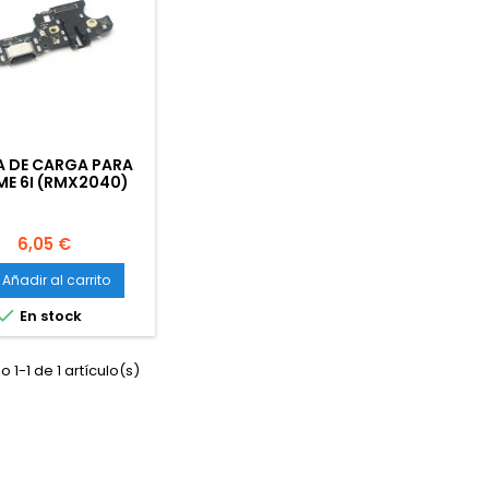
A DE CARGA PARA
ME 6I (RMX2040)
Precio
6,05 €
Añadir al carrito

En stock
 1-1 de 1 artículo(s)