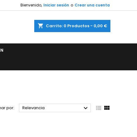
Bienvenido,
Iniciar sesión
o
Crear una cuenta
shopping_cart
Carrito:
0
Productos - 0,00 €
ÓN



ar por:
Relevancia