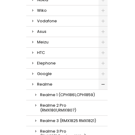
Wiko
Vodafone
Asus
Meizu
HTC
Elephone
Google
Realme
Realme 1 (CPH1861,CPH1859)
Realme 2 Pro
(RMX1801,RMX1807)
Realme 3 (RMX1825 RMX1821)
Realme 3 Pro