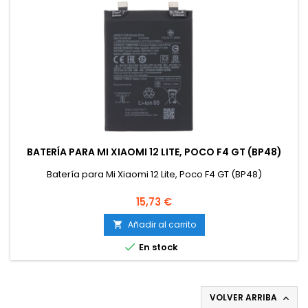
BATERÍA PARA MI XIAOMI 12 LITE, POCO F4 GT (BP48)
Batería para Mi Xiaomi 12 Lite, Poco F4 GT (BP48)
Precio
15,73 €
Añadir al carrito


En stock
VOLVER ARRIBA
