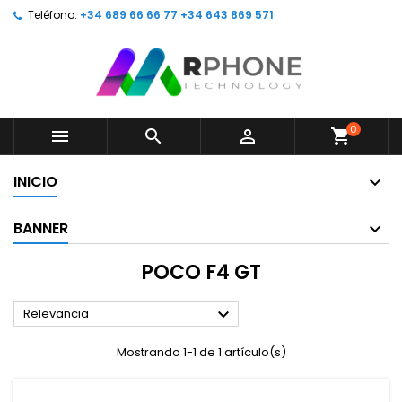
Teléfono:
+34 689 66 66 77 +34 643 869 571
0



shopping_cart
INICIO
BANNER
POCO F4 GT

Relevancia
Mostrando 1-1 de 1 artículo(s)