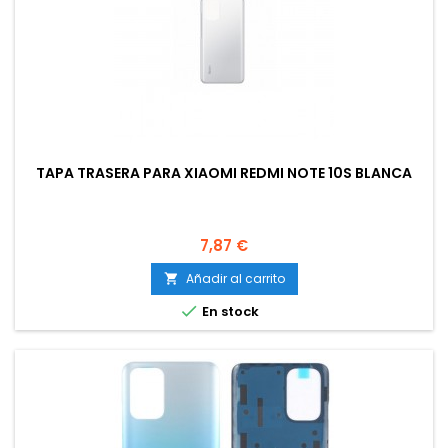
TAPA TRASERA PARA XIAOMI REDMI NOTE 10S BLANCA
Precio
7,87 €
Añadir al carrito


En stock