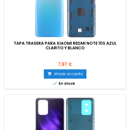
TAPA TRASERA PARA XIAOMI REDMI NOTE 10S AZUL
CLARITO Y BLANCO
Precio
7,87 €
Añadir al carrito


En stock