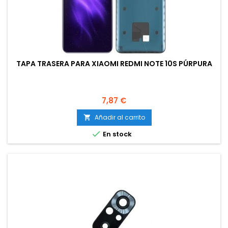
TAPA TRASERA PARA XIAOMI REDMI NOTE 10S PÚRPURA
Precio
7,87 €
Añadir al carrito


En stock