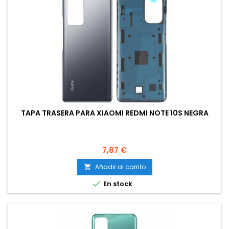
TAPA TRASERA PARA XIAOMI REDMI NOTE 10S NEGRA
Precio
7,87 €
Añadir al carrito


En stock