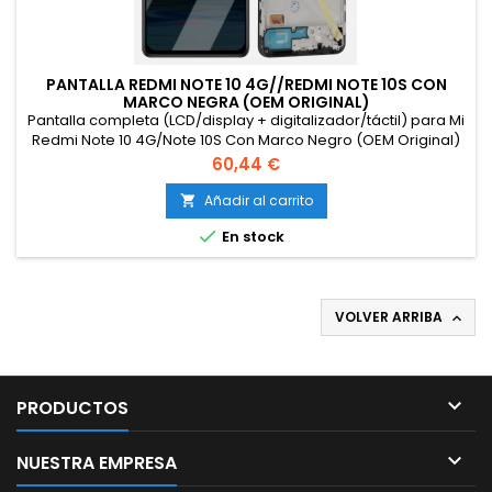
PANTALLA REDMI NOTE 10 4G//REDMI NOTE 10S CON
MARCO NEGRA (OEM ORIGINAL)
Pantalla completa (LCD/display + digitalizador/táctil) para Mi
Redmi Note 10 4G/Note 10S Con Marco Negro (OEM Original)
Atención: Es imprescindible probar antes de montar la
Precio
60,44 €
pantalla. Las condiciones de garantía antes y después de la
instalación son completamente diferentes.
Añadir al carrito


En stock
VOLVER ARRIBA


PRODUCTOS

NUESTRA EMPRESA