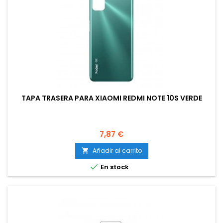
TAPA TRASERA PARA XIAOMI REDMI NOTE 10S VERDE
Precio
7,87 €
Añadir al carrito


En stock