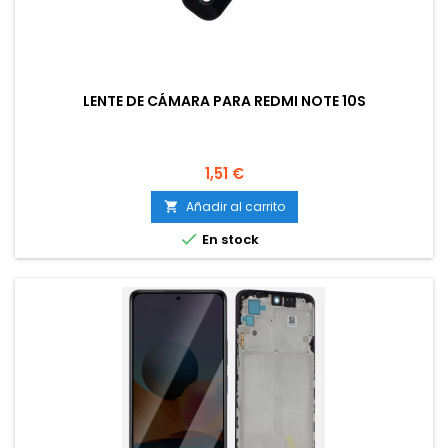
LENTE DE CÁMARA PARA REDMI NOTE 10S
Precio
1,51 €
Añadir al carrito


En stock