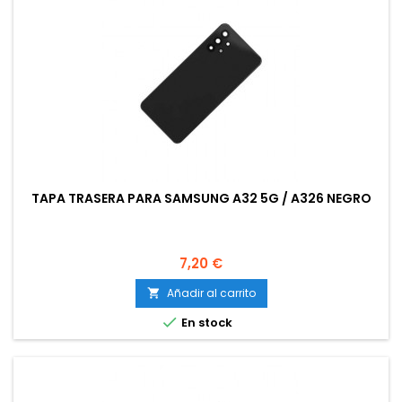
TAPA TRASERA PARA SAMSUNG A32 5G / A326 NEGRO
Precio
7,20 €
Añadir al carrito


En stock