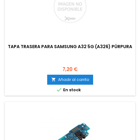
TAPA TRASERA PARA SAMSUNG A32 5G (A326) PÚRPURA
Precio
7,20 €
Añadir al carrito


En stock