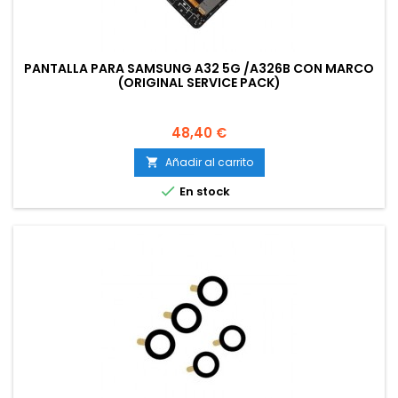
PANTALLA PARA SAMSUNG A32 5G /A326B CON MARCO
(ORIGINAL SERVICE PACK)
Precio
48,40 €
Añadir al carrito


En stock