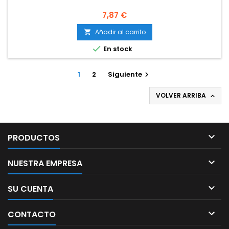
Precio
7,87 €
Añadir al carrito


En stock
1
2
Siguiente

VOLVER ARRIBA


PRODUCTOS

NUESTRA EMPRESA

SU CUENTA

CONTACTO