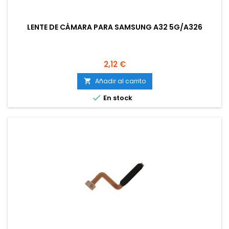
LENTE DE CÁMARA PARA SAMSUNG A32 5G/A326
Precio
2,12 €
Añadir al carrito


En stock