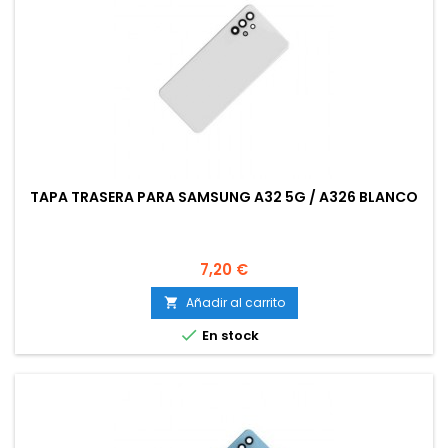
TAPA TRASERA PARA SAMSUNG A32 5G / A326 BLANCO
Precio
7,20 €
Añadir al carrito


En stock