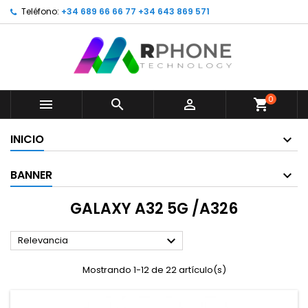
Teléfono:
+34 689 66 66 77 +34 643 869 571
0



shopping_cart
INICIO
BANNER
GALAXY A32 5G /A326

Relevancia
Mostrando 1-12 de 22 artículo(s)