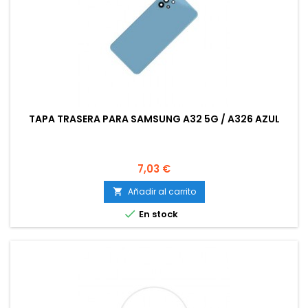
TAPA TRASERA PARA SAMSUNG A32 5G / A326 AZUL
Precio
7,03 €
Añadir al carrito


En stock