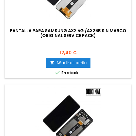
PANTALLA PARA SAMSUNG A32 5G /A326B SIN MARCO
(ORIGINAL SERVICE PACK)
Precio
12,40 €
Añadir al carrito


En stock