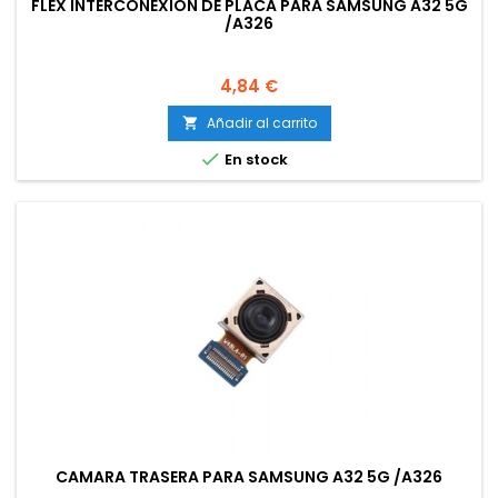
FLEX INTERCONEXION DE PLACA PARA SAMSUNG A32 5G
/A326
Precio
4,84 €
Añadir al carrito


En stock
CAMARA TRASERA PARA SAMSUNG A32 5G /A326