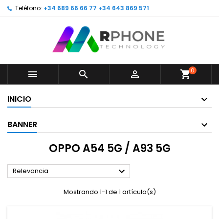
Teléfono:
+34 689 66 66 77 +34 643 869 571
0



shopping_cart
INICIO
BANNER
OPPO A54 5G / A93 5G

Relevancia
Mostrando 1-1 de 1 artículo(s)