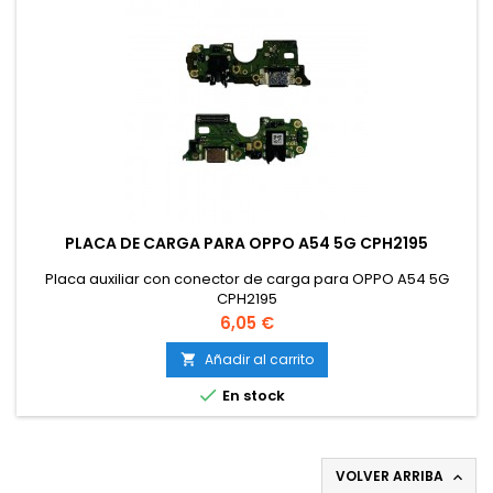
PLACA DE CARGA PARA OPPO A54 5G CPH2195
Placa auxiliar con conector de carga para OPPO A54 5G
CPH2195
Precio
6,05 €
Añadir al carrito


En stock
VOLVER ARRIBA
