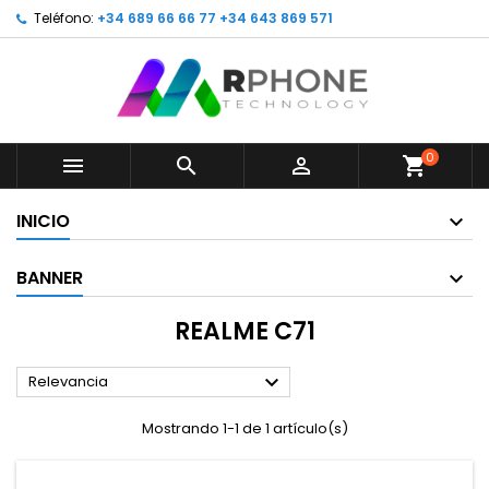
Teléfono:
+34 689 66 66 77 +34 643 869 571
0



shopping_cart
INICIO
BANNER
REALME C71

Relevancia
Mostrando 1-1 de 1 artículo(s)