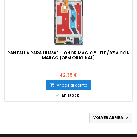
PANTALLA PARA HUAWEI HONOR MAGIC 5 LITE / X9A CON
MARCO (OEM ORIGINAL)
Precio
42,35 €
Añadir al carrito


En stock
VOLVER ARRIBA
