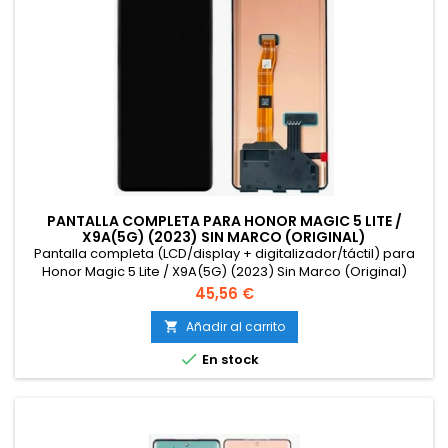
PANTALLA COMPLETA PARA HONOR MAGIC 5 LITE /
X9A(5G) (2023) SIN MARCO (ORIGINAL)
Pantalla completa (LCD/display + digitalizador/táctil) para
Honor Magic 5 Lite / X9A(5G) (2023) Sin Marco (Original)
Precio
45,56 €
Añadir al carrito


En stock