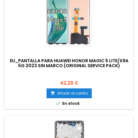
EU_PANTALLA PARA HUAWEI HONOR MAGIC 5 LITE/X9A
5G 2023 SIN MARCO (ORIGINAL SERVICE PACK)
FABRICADO EUROPA
Precio
42,29 €
Añadir al carrito


En stock