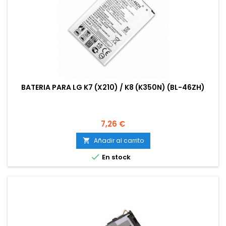
BATERIA PARA LG K7 (X210) / K8 (K350N) (BL-46ZH)
Precio
7,26 €
Añadir al carrito


En stock