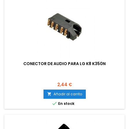
CONECTOR DE AUDIO PARA LG K8 K350N
Precio
2,44 €
Añadir al carrito


En stock