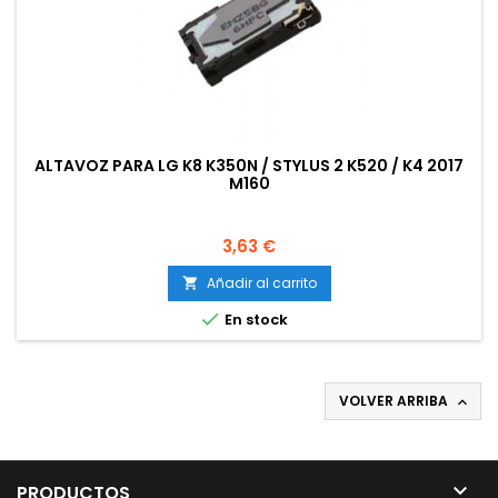
ALTAVOZ PARA LG K8 K350N / STYLUS 2 K520 / K4 2017
M160
Precio
3,63 €
Añadir al carrito


En stock
VOLVER ARRIBA


PRODUCTOS