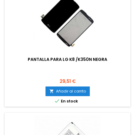
PANTALLA PARA LG K8 /K350N NEGRA
Precio
29,51 €
Añadir al carrito


En stock