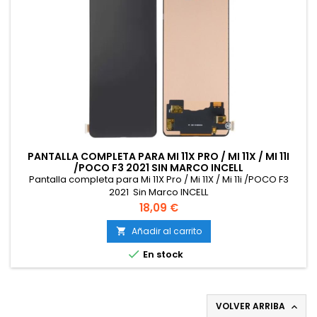
PANTALLA COMPLETA PARA MI 11X PRO / MI 11X / MI 11I
/POCO F3 2021 SIN MARCO INCELL
Pantalla completa para Mi 11X Pro / Mi 11X / Mi 11i /POCO F3
2021 Sin Marco INCELL
Precio
18,09 €
Añadir al carrito


En stock
VOLVER ARRIBA
