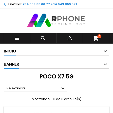
Teléfono:
+34 689 66 66 77 +34 643 869 571
0



shopping_cart
INICIO
BANNER
POCO X7 5G

Relevancia
Mostrando 1-3 de 3 artículo(s)