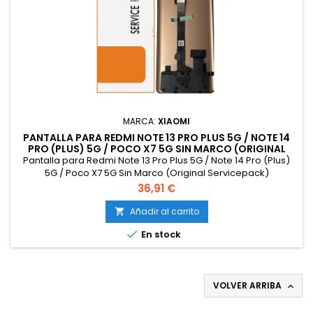
MARCA:
XIAOMI
PANTALLA PARA REDMI NOTE 13 PRO PLUS 5G / NOTE 14
PRO (PLUS) 5G / POCO X7 5G SIN MARCO (ORIGINAL
SERVICEPACK)
Pantalla para Redmi Note 13 Pro Plus 5G / Note 14 Pro (Plus)
5G / Poco X7 5G Sin Marco (Original Servicepack)
Precio
36,91 €
Añadir al carrito


En stock
VOLVER ARRIBA
