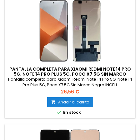
PANTALLA COMPLETA PARA XIAOMI REDMI NOTE 14 PRO
5G, NOTE 14 PRO PLUS 5G, POCO X7 5G SIN MARCO
NEGRA INCELL
Pantalla completa para Xiaomi Redmi Note 14 Pro 5G, Note 14
Pro Plus 5G, Poco X7 5G Sin Marco Negra INCELL
Precio
26,56 €
Añadir al carrito


En stock