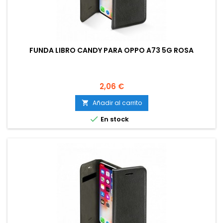
FUNDA LIBRO CANDY PARA OPPO A73 5G ROSA
Precio
2,06 €
Añadir al carrito


En stock