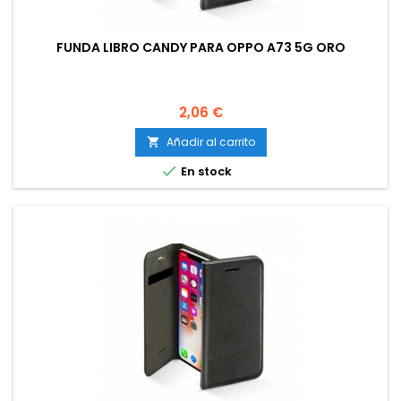
FUNDA LIBRO CANDY PARA OPPO A73 5G ORO
Precio
2,06 €
Añadir al carrito


En stock