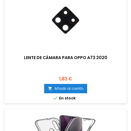
LENTE DE CÁMARA PARA OPPO A73 2020
Precio
1,82 €
Añadir al carrito


En stock