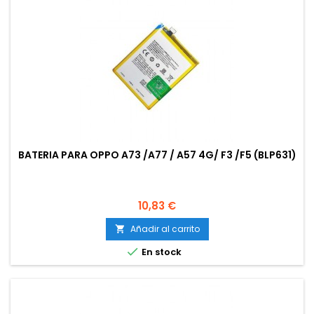
BATERIA PARA OPPO A73 /A77 / A57 4G/ F3 /F5 (BLP631)
Precio
10,83 €
Añadir al carrito


En stock