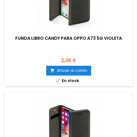
FUNDA LIBRO CANDY PARA OPPO A73 5G VIOLETA
Precio
2,06 €
Añadir al carrito


En stock