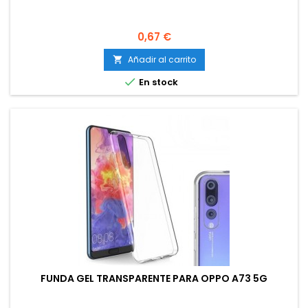
Precio
0,67 €
Añadir al carrito


En stock
FUNDA GEL TRANSPARENTE PARA OPPO A73 5G