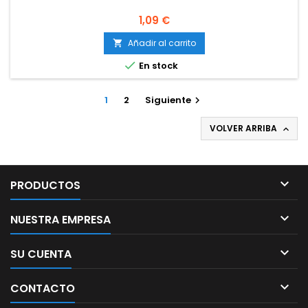
Precio
1,09 €
Añadir al carrito


En stock
1
2
Siguiente

VOLVER ARRIBA


PRODUCTOS

NUESTRA EMPRESA

SU CUENTA

CONTACTO