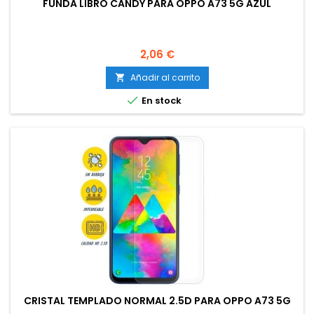
FUNDA LIBRO CANDY PARA OPPO A73 5G AZUL
Precio
2,06 €
Añadir al carrito


En stock
CRISTAL TEMPLADO NORMAL 2.5D PARA OPPO A73 5G