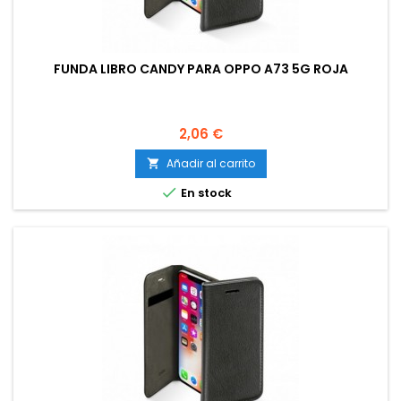
FUNDA LIBRO CANDY PARA OPPO A73 5G ROJA
Precio
2,06 €
Añadir al carrito


En stock