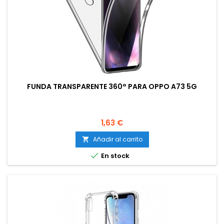
FUNDA TRANSPARENTE 360° PARA OPPO A73 5G
Precio
1,63 €
Añadir al carrito


En stock