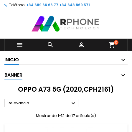
Teléfono:
+34 689 66 66 77 +34 643 869 571
0



shopping_cart
INICIO
BANNER
OPPO A73 5G (2020,CPH2161)

Relevancia
Mostrando 1-12 de 17 artículo(s)