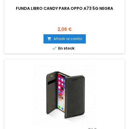
FUNDA LIBRO CANDY PARA OPPO A73 5G NEGRA
Precio
2,06 €
Añadir al carrito


En stock