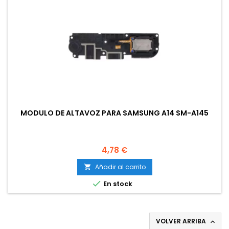
MODULO DE ALTAVOZ PARA SAMSUNG A14 SM-A145
Precio
4,78 €
Añadir al carrito


En stock
VOLVER ARRIBA
