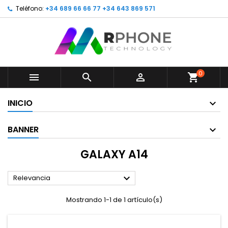
Teléfono:
+34 689 66 66 77 +34 643 869 571
0



shopping_cart
INICIO
BANNER
GALAXY A14

Relevancia
Mostrando 1-1 de 1 artículo(s)