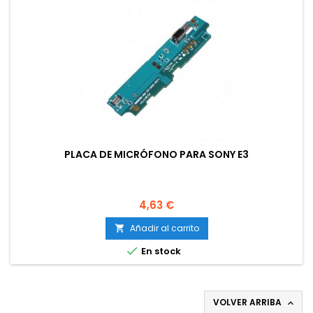
PLACA DE MICRÓFONO PARA SONY E3
Precio
4,63 €
Añadir al carrito


En stock
VOLVER ARRIBA
