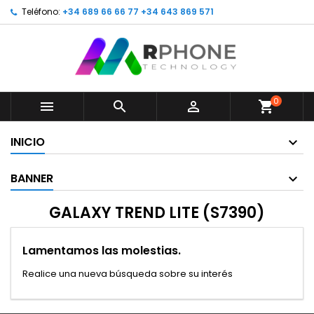
Teléfono:
+34 689 66 66 77 +34 643 869 571
0



shopping_cart
INICIO
BANNER
GALAXY TREND LITE (S7390)
Lamentamos las molestias.
Realice una nueva búsqueda sobre su interés