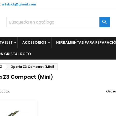
:
wilsbick@gmail.com

TABLET
ACCESORIOS
HERRAMIENTAS PARA REPARACI
N CRISTAL ROTO
 Z
Xperia Z3 Compact (Mini)
a Z3 Compact (Mini)
ducto.
Orden