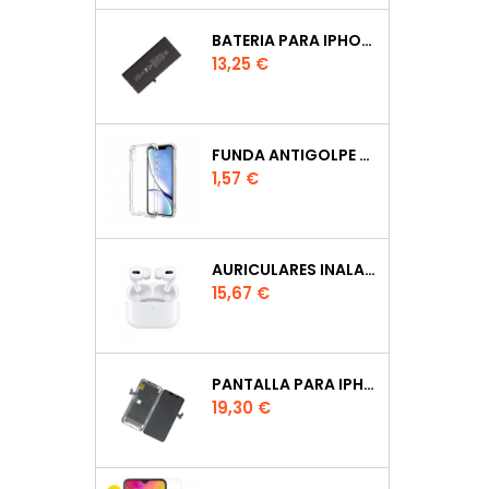
BATERIA PARA IPHONE 11 FOXCONN
Precio
13,25 €
FUNDA ANTIGOLPE PARA IPHONE SE2020
Precio
1,57 €
AURICULARES INALAMBRICO POR CONEXION BLUETOOTH PARA IPHONE PRO (CON CARGA INALAMBRICA)
Precio
15,67 €
PANTALLA PARA IPHONE 11 INCELL FHD+ 90HZ IC CAMBIABLE (ITRUCOLOR)
Precio
19,30 €