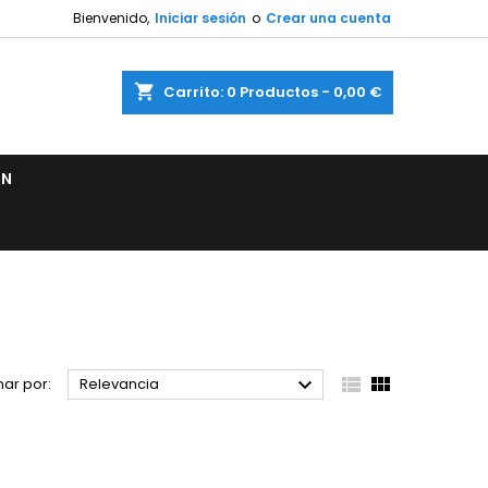
Bienvenido,
Iniciar sesión
o
Crear una cuenta
shopping_cart
Carrito:
0
Productos - 0,00 €
ÓN



ar por:
Relevancia