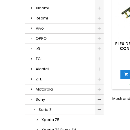
Xiaomi
Redmi
Vivo
OPPO
FLEX 
CON
LG
SON
TCL
Alcatel

ZTE
Motorola
Mostrando
Sony
Serie Z
Xperia Z5
Xperia Z3 Plus / Z4