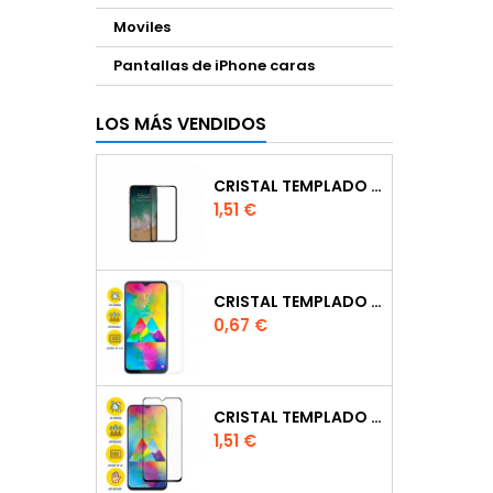
Moviles
Pantallas de iPhone caras
LOS MÁS VENDIDOS
CRISTAL TEMPLADO FULL GLUE
Precio
1,51 €
CRISTAL TEMPLADO NORMAL 2.5D PARA XIAOMI MI 6X
Precio
0,67 €
CRISTAL TEMPLADO FULL GLUE 6D PARA IPHONE XR / 11NEGRO
Precio
1,51 €