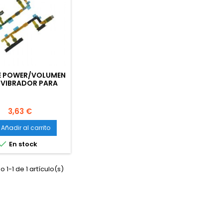
DE POWER/VOLUMEN
 VIBRADOR PARA
Y Z3 COMPACT
Precio
3,63 €
Añadir al carrito

En stock
 1-1 de 1 artículo(s)