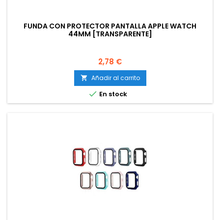
FUNDA CON PROTECTOR PANTALLA APPLE WATCH
44MM [TRANSPARENTE]
Precio
2,78 €
Añadir al carrito


En stock