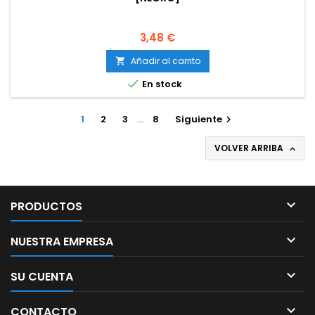
Precio
3,48 €
Añadir al carrito


En stock
1
2
3
…
8
Siguiente

VOLVER ARRIBA


PRODUCTOS

NUESTRA EMPRESA

SU CUENTA

CONTACTO