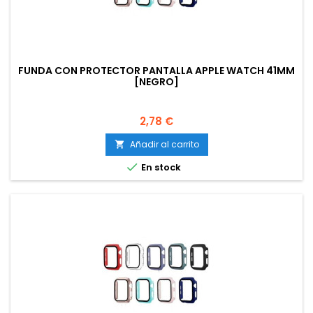
FUNDA CON PROTECTOR PANTALLA APPLE WATCH 41MM
[NEGRO]
Precio
2,78 €
Añadir al carrito


En stock