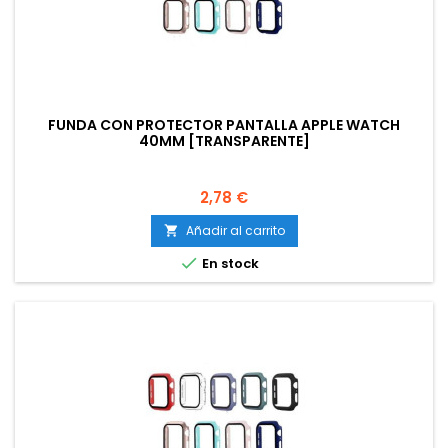
FUNDA CON PROTECTOR PANTALLA APPLE WATCH
40MM [TRANSPARENTE]
Precio
2,78 €
Añadir al carrito


En stock