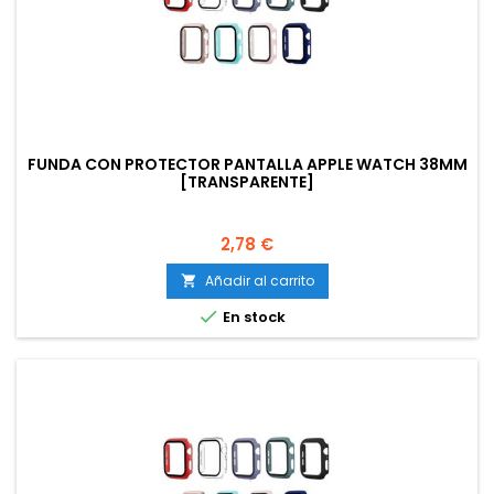
FUNDA CON PROTECTOR PANTALLA APPLE WATCH 38MM
[TRANSPARENTE]
Precio
2,78 €
Añadir al carrito


En stock