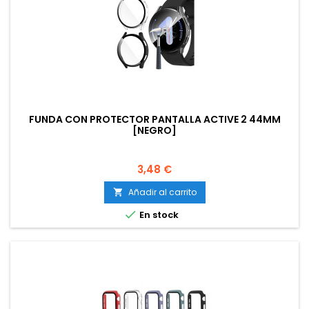
FUNDA CON PROTECTOR PANTALLA ACTIVE 2 44MM
[NEGRO]
Precio
3,48 €
Añadir al carrito


En stock