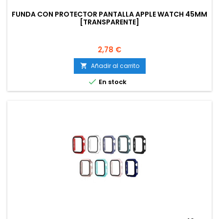
FUNDA CON PROTECTOR PANTALLA APPLE WATCH 45MM
[TRANSPARENTE]
Precio
2,78 €
Añadir al carrito


En stock