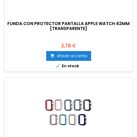
FUNDA CON PROTECTOR PANTALLA APPLE WATCH 42MM
[TRANSPARENTE]
Precio
2,78 €
Añadir al carrito


En stock