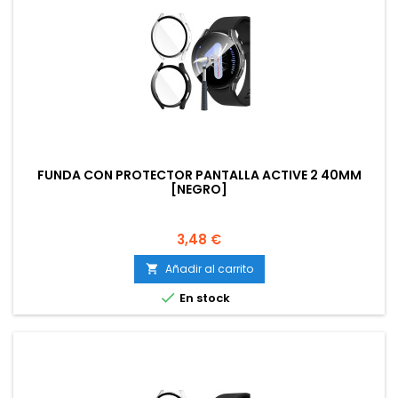
FUNDA CON PROTECTOR PANTALLA ACTIVE 2 40MM
[NEGRO]
Precio
3,48 €
Añadir al carrito


En stock