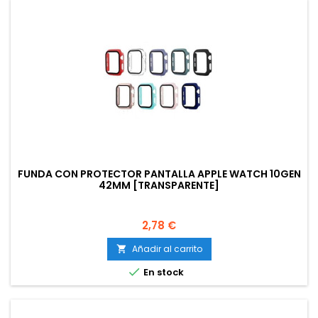
FUNDA CON PROTECTOR PANTALLA APPLE WATCH 10GEN
42MM [TRANSPARENTE]
Precio
2,78 €
Añadir al carrito


En stock