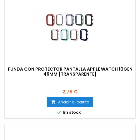
FUNDA CON PROTECTOR PANTALLA APPLE WATCH 10GEN
46MM [TRANSPARENTE]
Precio
2,78 €
Añadir al carrito


En stock