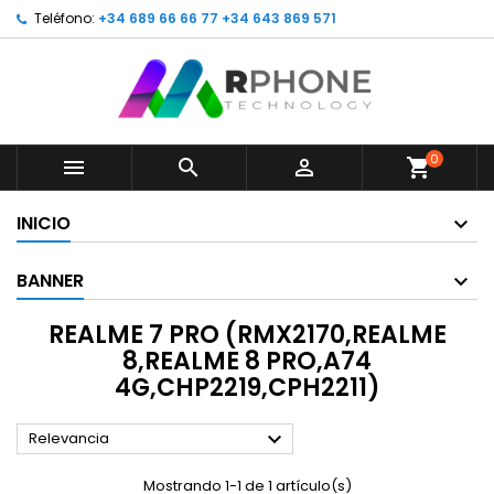
Teléfono:
+34 689 66 66 77 +34 643 869 571
0



shopping_cart
INICIO
BANNER
REALME 7 PRO (RMX2170,REALME
8,REALME 8 PRO,A74
4G,CHP2219,CPH2211)

Relevancia
Mostrando 1-1 de 1 artículo(s)