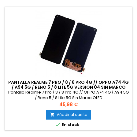
PANTALLA REALME 7 PRO / 8 / 8 PRO 4G // OPPO A74 4G
/ A94 5G / RENO 5 / 8 LITE 5G VERSION 04 SIN MARCO
OLED
Pantalla Realme 7 Pro / 8 / 8 Pro 4G // OPPO A74 4G / A94 5G
/ Reno 5 / 8 Lite 5G Sin Marco OLED
Precio
45,98 €
Añadir al carrito


En stock