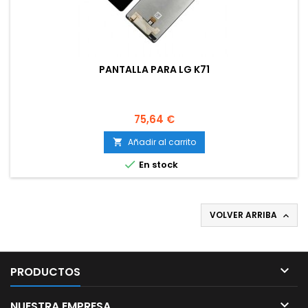
PANTALLA PARA LG K71
Precio
75,64 €
Añadir al carrito


En stock
VOLVER ARRIBA


PRODUCTOS

NUESTRA EMPRESA