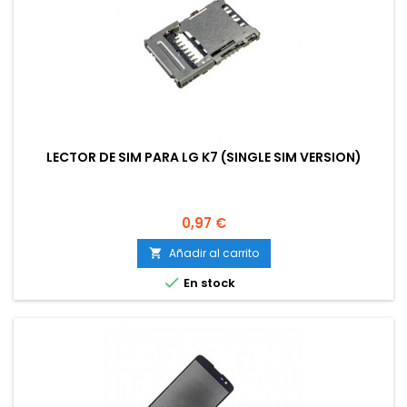
LECTOR DE SIM PARA LG K7 (SINGLE SIM VERSION)
Precio
0,97 €
Añadir al carrito


En stock