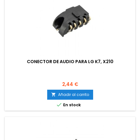
CONECTOR DE AUDIO PARA LG K7, X210
Precio
2,44 €
Añadir al carrito


En stock