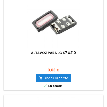
ALTAVOZ PARA LG K7 X210
Precio
3,63 €
Añadir al carrito


En stock