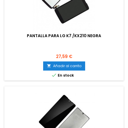
PANTALLA PARA LG K7 /KX210 NEGRA
Precio
27,59 €
Añadir al carrito


En stock