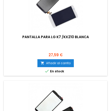
PANTALLA PARA LG K7 /KX210 BLANCA
Precio
27,59 €
Añadir al carrito


En stock