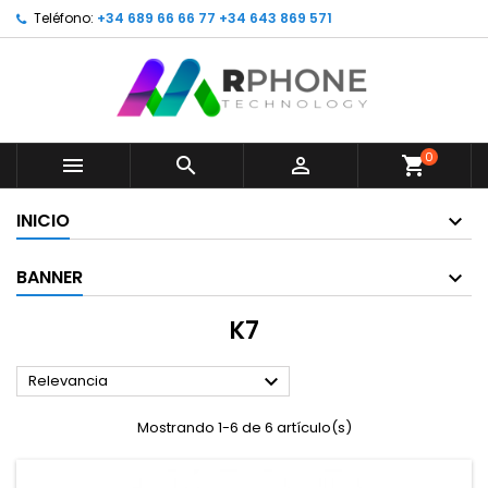
Teléfono:
+34 689 66 66 77 +34 643 869 571
0



shopping_cart
INICIO
BANNER
K7

Relevancia
Mostrando 1-6 de 6 artículo(s)