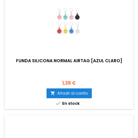
FUNDA SILICONA NORMAL AIRTAG [AZUL CLARO]
Precio
1,39 €
Añadir al carrito


En stock