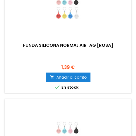
FUNDA SILICONA NORMAL AIRTAG [ROSA]
Precio
1,39 €
Añadir al carrito


En stock