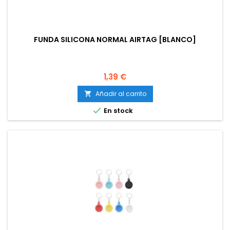
FUNDA SILICONA NORMAL AIRTAG [BLANCO]
Precio
1,39 €
Añadir al carrito


En stock