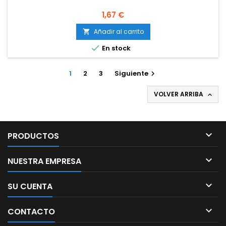
Precio
1,67 €
Añadir al carrito


En stock
1
2
3
Siguiente

VOLVER ARRIBA


PRODUCTOS

NUESTRA EMPRESA

SU CUENTA

CONTACTO