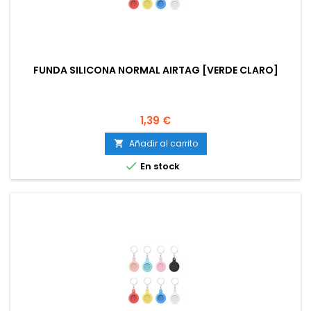
FUNDA SILICONA NORMAL AIRTAG [VERDE CLARO]
Precio
1,39 €
Añadir al carrito


En stock