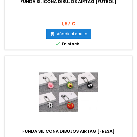
FUNDA SILICONA DIBUJOS AIRTAG [FÚTBOL]
Precio
1,67 €
Añadir al carrito


En stock
FUNDA SILICONA DIBUJOS AIRTAG [FRESA]