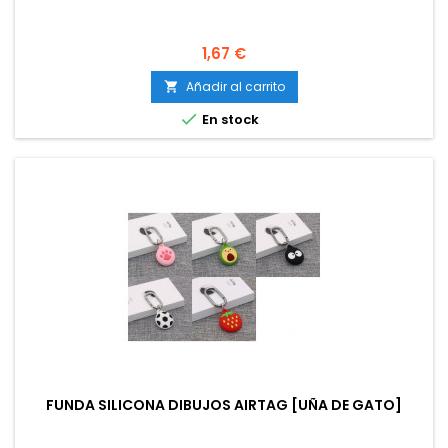
Precio
1,67 €
Añadir al carrito


En stock
FUNDA SILICONA DIBUJOS AIRTAG [UÑA DE GATO]