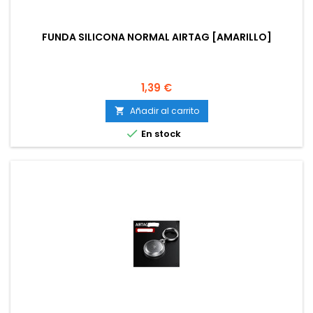
FUNDA SILICONA NORMAL AIRTAG [AMARILLO]
Precio
1,39 €
Añadir al carrito


En stock