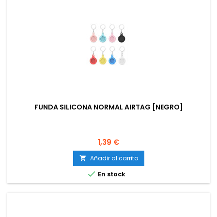
FUNDA SILICONA NORMAL AIRTAG [NEGRO]
Precio
1,39 €
Añadir al carrito


En stock