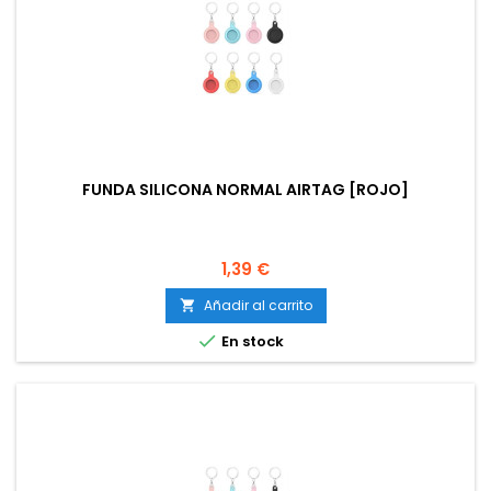
FUNDA SILICONA NORMAL AIRTAG [ROJO]
Precio
1,39 €
Añadir al carrito


En stock