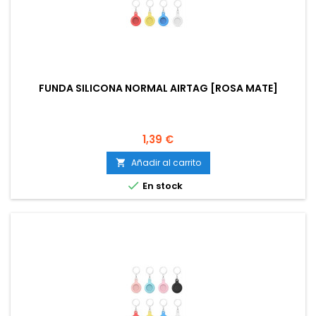
FUNDA SILICONA NORMAL AIRTAG [ROSA MATE]
Precio
1,39 €
Añadir al carrito


En stock