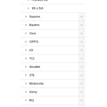
X5 c 5G
Xiaomi
Redmi
Vivo
OPPO
LG
TCL
Alcatel
ZTE
Motorola
Sony
BQ