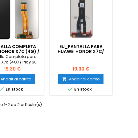
ALLA COMPLETA
EU_PANTALLA PARA
HONOR X7C (4G) /
HUAWEI HONOR X7C/
60 PLUS 5G (2024)
PLAY 60 PLUS 5G 2024
lla Completa para
SIN MARCO
SIN MARCO (ORIGINAL
 X7c (4G) / Play 60
SERVICE PACK)
G (2024) sin Marco
Precio
Precio
19,30 €
19,30 €
FABRICADO EUROPA
Añadir al carrito
Añadir al carrito



En stock
En stock
 1-2 de 2 artículo(s)