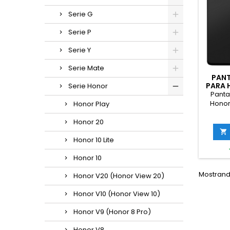
Serie G
Serie P
Serie Y
Serie Mate
PANT
PARA 
Serie Honor
PLAY 
Panta
Honor
Honor Play
Plus 5
Honor 20

Honor 10 Lite
Honor 10
Mostrando
Honor V20 (Honor View 20)
Honor V10 (Honor View 10)
Honor V9 (Honor 8 Pro)
Honor V8