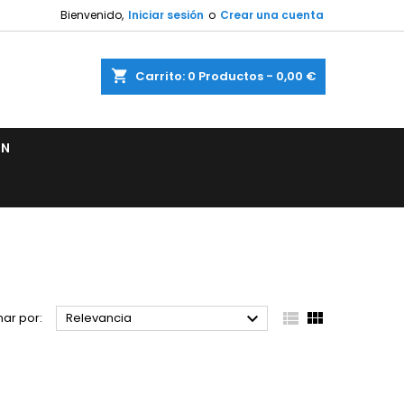
Bienvenido,
Iniciar sesión
o
Crear una cuenta
shopping_cart
Carrito:
0
Productos - 0,00 €
ÓN



ar por:
Relevancia