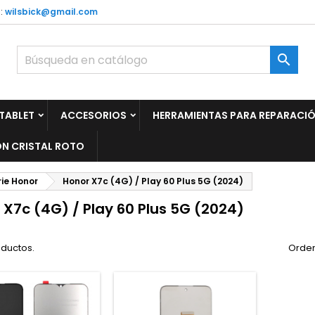
:
wilsbick@gmail.com

TABLET
ACCESORIOS
HERRAMIENTAS PARA REPARACI
N CRISTAL ROTO
rie Honor
Honor X7c (4G) / Play 60 Plus 5G (2024)
 X7c (4G) / Play 60 Plus 5G (2024)
oductos.
Orden