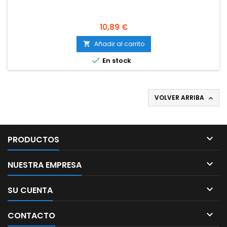
Precio
10,89 €
Añadir al carrito


En stock
VOLVER ARRIBA


PRODUCTOS

NUESTRA EMPRESA

SU CUENTA

CONTACTO