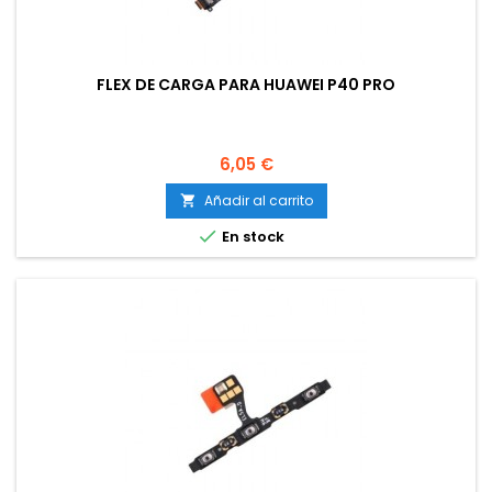
FLEX DE CARGA PARA HUAWEI P40 PRO
Precio
6,05 €
Añadir al carrito


En stock