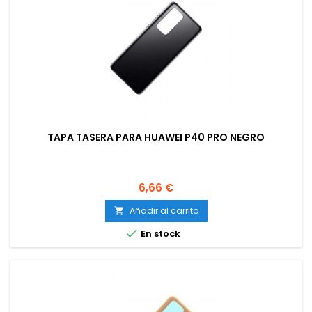
TAPA TASERA PARA HUAWEI P40 PRO NEGRO
Precio
6,66 €
Añadir al carrito


En stock