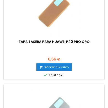
TAPA TASERA PARA HUAWEI P40 PRO ORO
Precio
6,66 €
Añadir al carrito


En stock