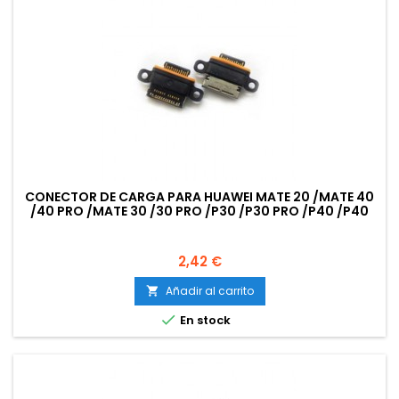
CONECTOR DE CARGA PARA HUAWEI MATE 20 /MATE 40
/40 PRO /MATE 30 /30 PRO /P30 /P30 PRO /P40 /P40
PRO /HONOR 30 PRO /NOVA 6
Precio
2,42 €
Añadir al carrito


En stock