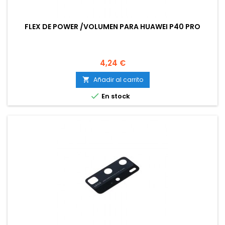
FLEX DE POWER /VOLUMEN PARA HUAWEI P40 PRO
Precio
4,24 €
Añadir al carrito


En stock