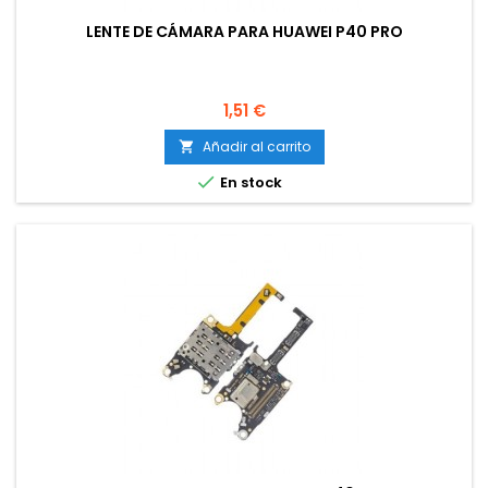
LENTE DE CÁMARA PARA HUAWEI P40 PRO
Precio
1,51 €
Añadir al carrito


En stock