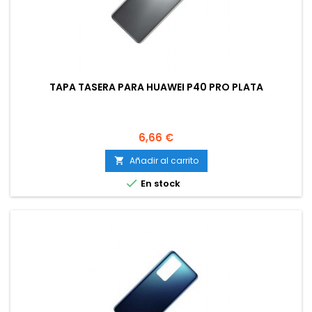
TAPA TASERA PARA HUAWEI P40 PRO PLATA
Precio
6,66 €
Añadir al carrito


En stock