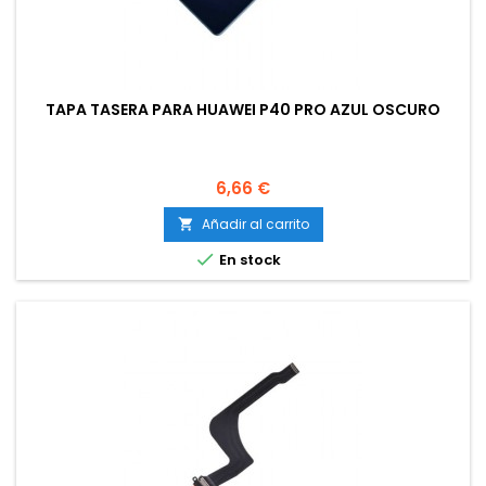
TAPA TASERA PARA HUAWEI P40 PRO AZUL OSCURO
Precio
6,66 €
Añadir al carrito


En stock