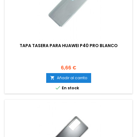
TAPA TASERA PARA HUAWEI P40 PRO BLANCO
Precio
6,66 €
Añadir al carrito


En stock