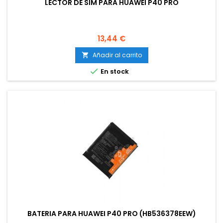
LECTOR DE SIM PARA HUAWEI P40 PRO
Precio
13,44 €
Añadir al carrito


En stock
BATERIA PARA HUAWEI P40 PRO (HB536378EEW)