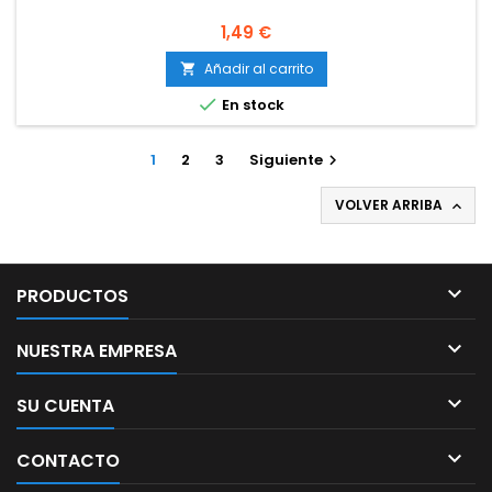
Precio
1,49 €
Añadir al carrito


En stock
1
2
3
Siguiente

VOLVER ARRIBA


PRODUCTOS

NUESTRA EMPRESA

SU CUENTA

CONTACTO