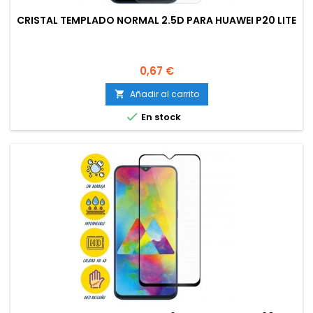
CRISTAL TEMPLADO NORMAL 2.5D PARA HUAWEI P20 LITE
Precio
0,67 €
Añadir al carrito


En stock