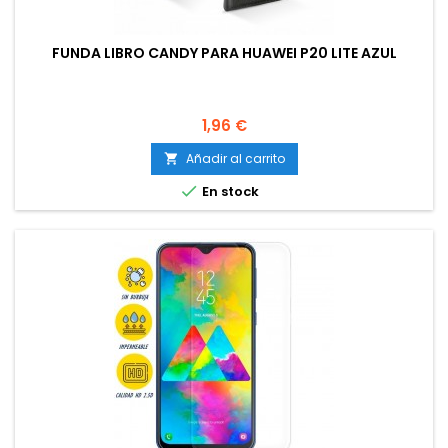
FUNDA LIBRO CANDY PARA HUAWEI P20 LITE AZUL
Precio
1,96 €
Añadir al carrito


En stock