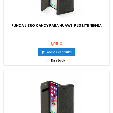
FUNDA LIBRO CANDY PARA HUAWEI P20 LITE NEGRA
Precio
1,96 €
Añadir al carrito


En stock