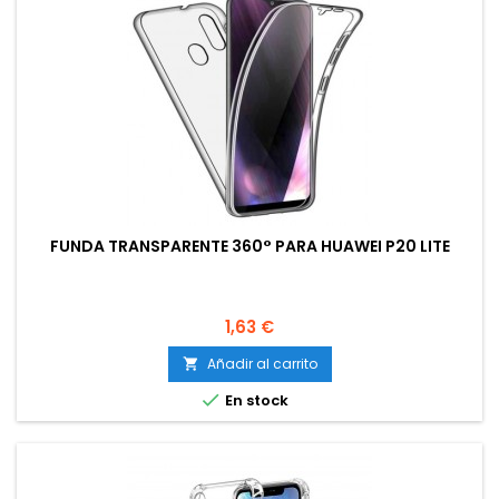
FUNDA TRANSPARENTE 360° PARA HUAWEI P20 LITE
Precio
1,63 €
Añadir al carrito


En stock