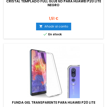
CRISTAL TEMPLADO FULL GLUE 6D PARA HUAWEI P20 LITE
NEGRO
Precio
1,51 €
Añadir al carrito


En stock
FUNDA GEL TRANSPARENTE PARA HUAWEI P20 LITE