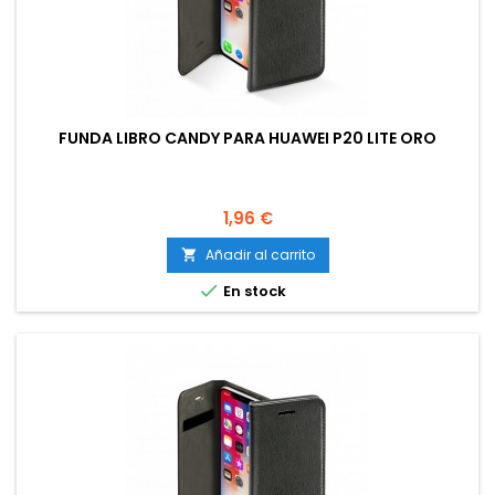
FUNDA LIBRO CANDY PARA HUAWEI P20 LITE ORO
Precio
1,96 €
Añadir al carrito


En stock