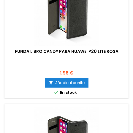
FUNDA LIBRO CANDY PARA HUAWEI P20 LITE ROSA
Precio
1,96 €
Añadir al carrito


En stock