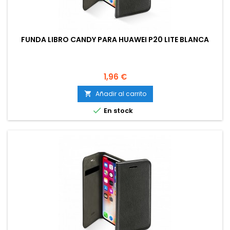
FUNDA LIBRO CANDY PARA HUAWEI P20 LITE BLANCA
Precio
1,96 €
Añadir al carrito


En stock