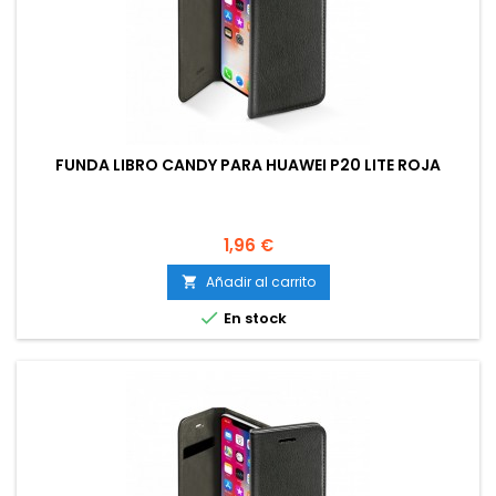
FUNDA LIBRO CANDY PARA HUAWEI P20 LITE ROJA
Precio
1,96 €
Añadir al carrito


En stock