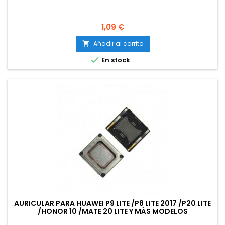
Precio
1,09 €
Añadir al carrito


En stock
AURICULAR PARA HUAWEI P9 LITE /P8 LITE 2017 /P20 LITE
/HONOR 10 /MATE 20 LITE Y MÁS MODELOS