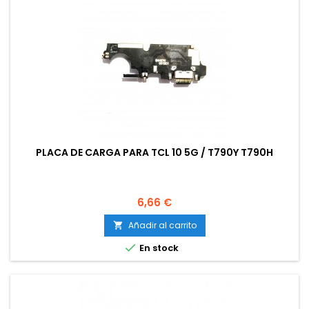
PLACA DE CARGA PARA TCL 10 5G / T790Y T790H
Precio
6,66 €
Añadir al carrito


En stock