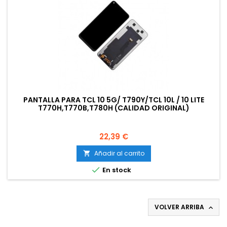
PANTALLA PARA TCL 10 5G/ T790Y/TCL 10L / 10 LITE
T770H,T770B,T780H (CALIDAD ORIGINAL)
Precio
22,39 €
Añadir al carrito


En stock
VOLVER ARRIBA
