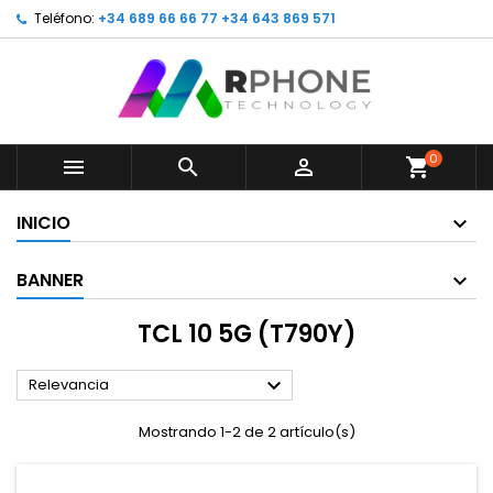
Teléfono:
+34 689 66 66 77 +34 643 869 571
0



shopping_cart
INICIO
BANNER
TCL 10 5G (T790Y)

Relevancia
Mostrando 1-2 de 2 artículo(s)