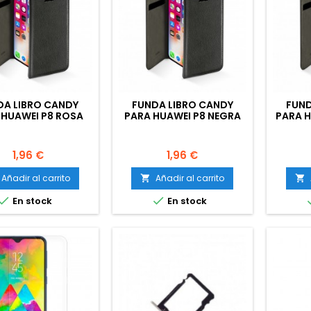
DA LIBRO CANDY
FUNDA LIBRO CANDY
FUND
 HUAWEI P8 ROSA
PARA HUAWEI P8 NEGRA
PARA H
Precio
Precio
1,96 €
1,96 €
Añadir al carrito
Añadir al carrito




En stock
En stock