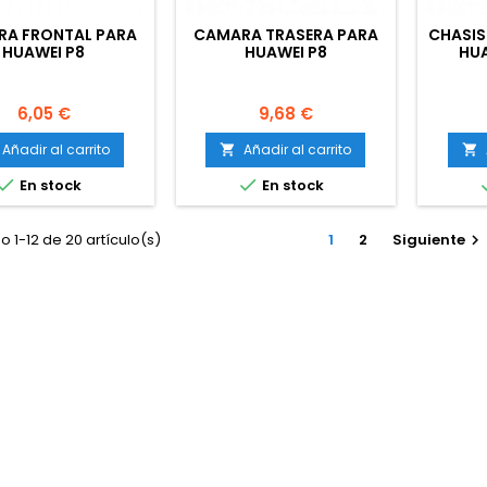
A FRONTAL PARA
CAMARA TRASERA PARA
CHASIS
HUAWEI P8
HUAWEI P8
HUA
Precio
Precio
6,05 €
9,68 €
Añadir al carrito
Añadir al carrito




En stock
En stock
 1-12 de 20 artículo(s)
1
2
Siguiente
