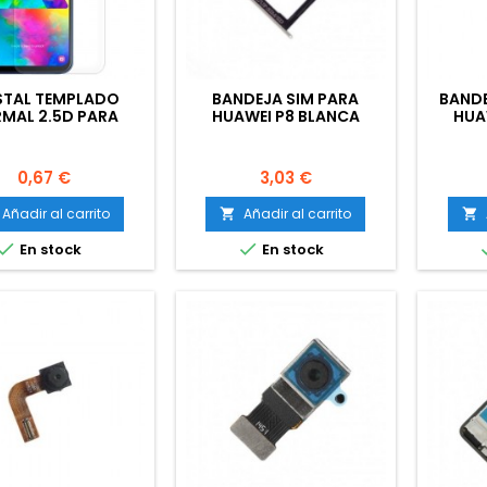
STAL TEMPLADO
BANDEJA SIM PARA
BANDE
MAL 2.5D PARA
HUAWEI P8 BLANCA
HUA
HUAWEI P8
Precio
Precio
0,67 €
3,03 €
Añadir al carrito
Añadir al carrito




En stock
En stock