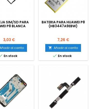
JA SIM/SD PARA
BATERIA PARA HUAWEI P8
WEI P8 BLANCA
(HB3447A9EBW)
Precio
Precio
3,03 €
7,26 €
Añadir al carrito
Añadir al carrito



En stock
En stock