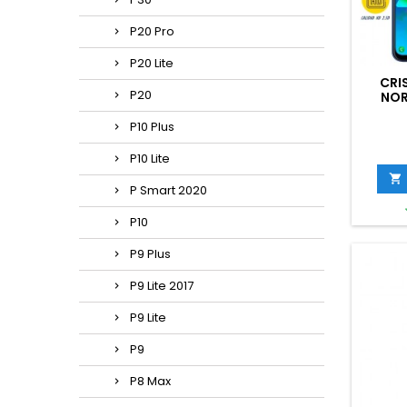
P20 Pro
P20 Lite
CRI
P20
NOR
P10 Plus
P10 Lite

P Smart 2020
P10
P9 Plus
P9 Lite 2017
P9 Lite
P9
P8 Max