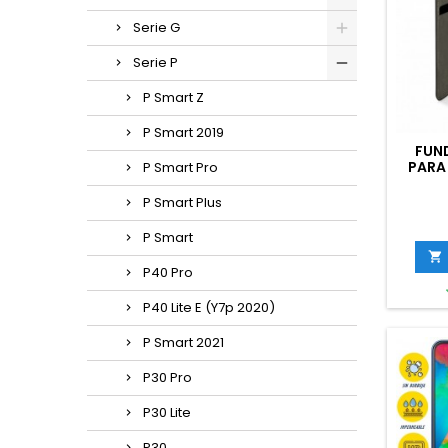
Serie G
Serie P
P Smart Z
P Smart 2019
FUN
PARA
P Smart Pro
P Smart Plus
P Smart

P40 Pro
P40 Lite E (Y7p 2020)
P Smart 2021
P30 Pro
P30 Lite
P30