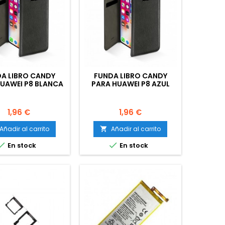
A LIBRO CANDY
FUNDA LIBRO CANDY
UAWEI P8 BLANCA
PARA HUAWEI P8 AZUL
Precio
Precio
1,96 €
1,96 €
Añadir al carrito
Añadir al carrito



En stock
En stock