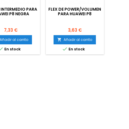
 INTERMEDIO PARA
FLEX DE POWER/VOLUMEN
WEI P8 NEGRA
PARA HUAWEI P8
Precio
Precio
7,33 €
3,63 €
Añadir al carrito
Añadir al carrito



En stock
En stock