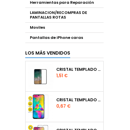
Herramientas para Reparación
LAMINACION/RECOMPRAS DE
PANTALLAS ROTAS
Moviles
Pantallas de iPhone caras
LOS MÁS VENDIDOS
CRISTAL TEMPLADO FULL GLUE
Precio
1,51 €
CRISTAL TEMPLADO NORMAL 2.5D PARA XIAOMI MI 6X
Precio
0,67 €