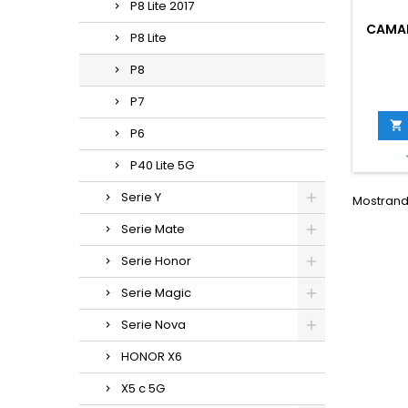
P8 Lite 2017
CAMAR
P8 Lite
P8
P7

P6
P40 Lite 5G
Serie Y
Mostrando
Serie Mate
Serie Honor
Serie Magic
Serie Nova
HONOR X6
X5 c 5G