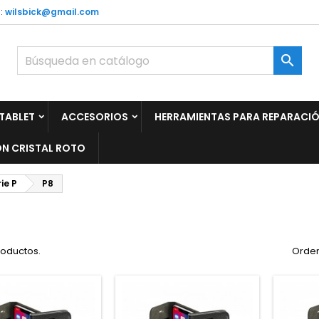
:
wilsbick@gmail.com

TABLET
ACCESORIOS
HERRAMIENTAS PARA REPARACI
N CRISTAL ROTO
ie P
P8
roductos.
Orden