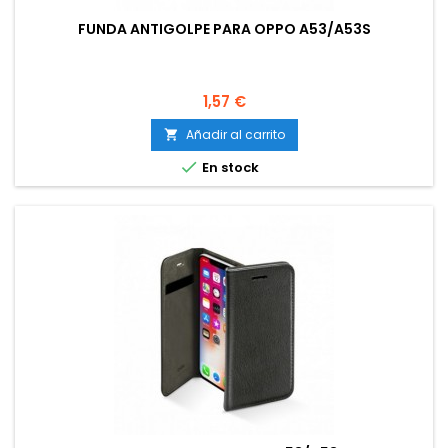
FUNDA ANTIGOLPE PARA OPPO A53/A53S
Precio
1,57 €
Añadir al carrito


En stock