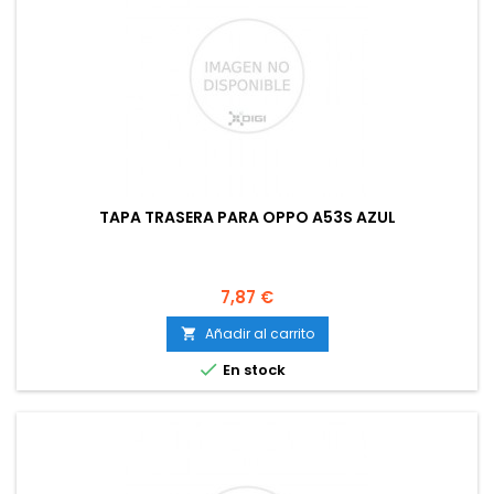
TAPA TRASERA PARA OPPO A53S AZUL
Precio
7,87 €
Añadir al carrito


En stock