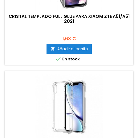
CRISTAL TEMPLADO FULL GLUE PARA XIAOM ZTE A51/A51
2021
Precio
1,63 €
Añadir al carrito


En stock