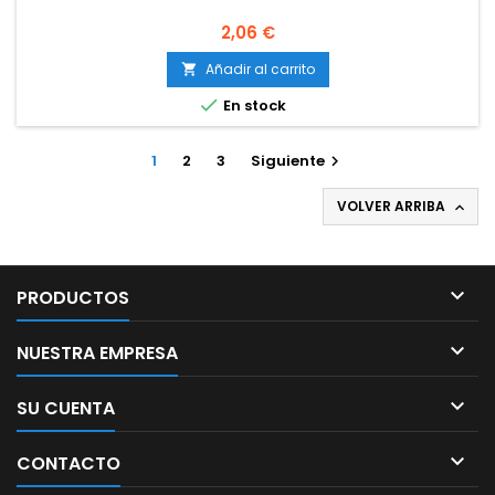
Precio
2,06 €
Añadir al carrito


En stock
1
2
3
Siguiente

VOLVER ARRIBA


PRODUCTOS

NUESTRA EMPRESA

SU CUENTA

CONTACTO