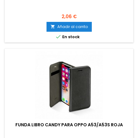
Precio
2,06 €
Añadir al carrito


En stock
FUNDA LIBRO CANDY PARA OPPO A53/A53S ROJA