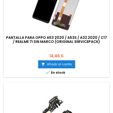
PANTALLA PARA OPPO A53 2020 / A53S / A32 2020 / C17
/ REALME 7I SIN MARCO (ORIGINAL SERVICEPACK)
Precio
14,46 €
Añadir al carrito


En stock