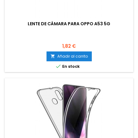
LENTE DE CÁMARA PARA OPPO A53 5G
Precio
1,82 €
Añadir al carrito


En stock