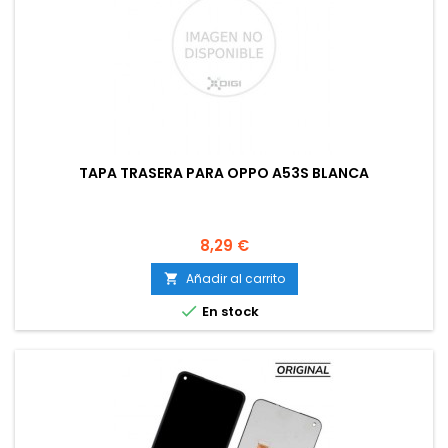
TAPA TRASERA PARA OPPO A53S BLANCA
Precio
8,29 €
Añadir al carrito


En stock