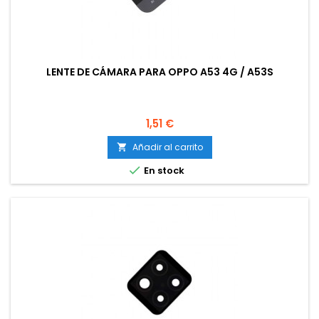
LENTE DE CÁMARA PARA OPPO A53 4G / A53S
Precio
1,51 €
Añadir al carrito


En stock