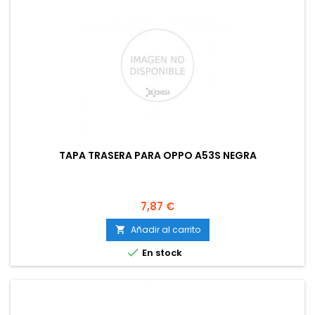
TAPA TRASERA PARA OPPO A53S NEGRA
Precio
7,87 €
Añadir al carrito


En stock