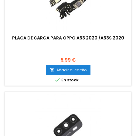
PLACA DE CARGA PARA OPPO A53 2020 /A53S 2020
Precio
5,99 €
Añadir al carrito


En stock