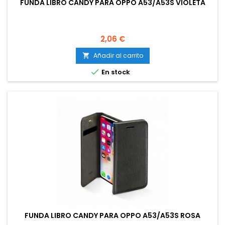
FUNDA LIBRO CANDY PARA OPPO A53/A53S VIOLETA
Precio
2,06 €
Añadir al carrito


En stock
FUNDA LIBRO CANDY PARA OPPO A53/A53S ROSA