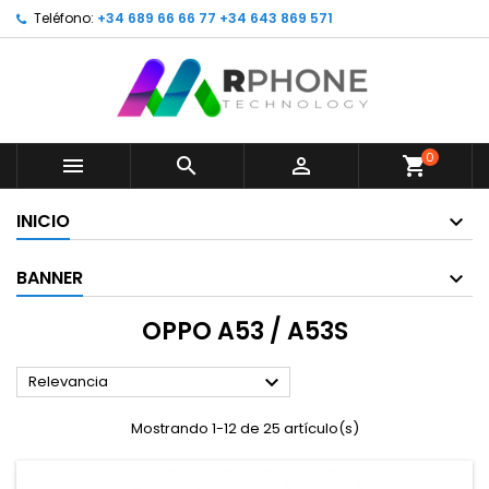
Teléfono:
+34 689 66 66 77 +34 643 869 571
0



shopping_cart
INICIO
BANNER
OPPO A53 / A53S

Relevancia
Mostrando 1-12 de 25 artículo(s)