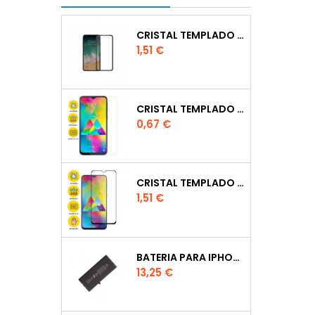
CRISTAL TEMPLADO FULL GLUE
Precio
1,51 €
CRISTAL TEMPLADO NORMAL 2.5D PARA XIAOMI MI 6X
Precio
0,67 €
CRISTAL TEMPLADO FULL GLUE 6D PARA IPHONE XR / 11NEGRO
Precio
1,51 €
BATERIA PARA IPHONE 11 FOXCONN
Precio
13,25 €