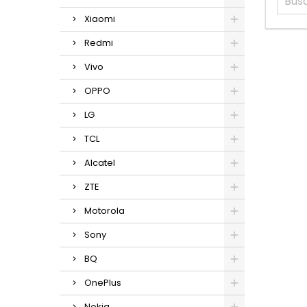
Xiaomi
Redmi
Vivo
OPPO
LG
TCL
Alcatel
ZTE
Motorola
Sony
BQ
OnePlus
Nokia