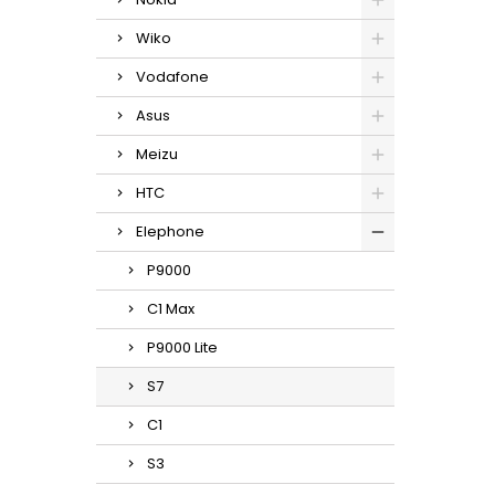
Wiko
Vodafone
Asus
Meizu
HTC
Elephone
P9000
C1 Max
P9000 Lite
S7
C1
S3