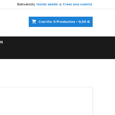
Bienvenido,
Iniciar sesión
o
Crear una cuenta
shopping_cart
Carrito:
0
Productos - 0,00 €
ÓN