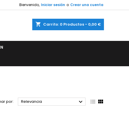
Bienvenido,
Iniciar sesión
o
Crear una cuenta
shopping_cart
Carrito:
0
Productos - 0,00 €
ÓN



ar por:
Relevancia