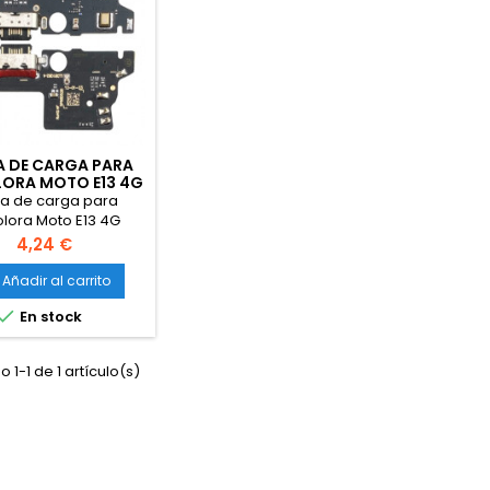
A DE CARGA PARA
ORA MOTO E13 4G
(2023)
ca de carga para
lora Moto E13 4G
(2023)
Precio
4,24 €
Añadir al carrito

En stock
 1-1 de 1 artículo(s)