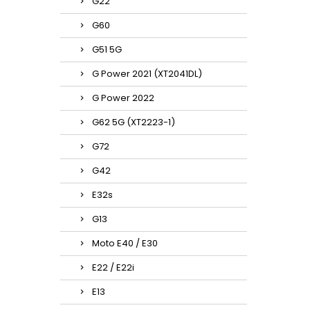
G22
G60
G51 5G
G Power 2021 (XT2041DL)
G Power 2022
G62 5G (XT2223-1)
G72
G42
E32s
G13
Moto E40 / E30
E22 / E22i
E13