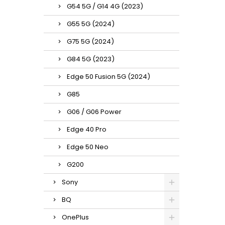
G54 5G / G14 4G (2023)
G55 5G (2024)
G75 5G (2024)
G84 5G (2023)
Edge 50 Fusion 5G (2024)
G85
G06 / G06 Power
Edge 40 Pro
Edge 50 Neo
G200
Sony
BQ
OnePlus