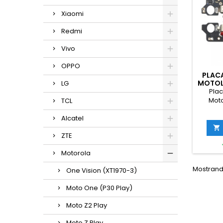
Xiaomi
Redmi
Vivo
OPPO
PLAC
MOTOL
LG
Pla
Moto
TCL
Alcatel

ZTE
Motorola
Mostrando
One Vision (XT1970-3)
Moto One (P30 Play)
Moto Z2 Play
Moto Z Play