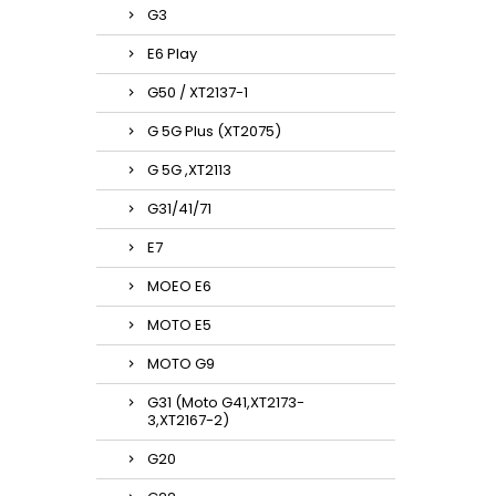
G3
E6 Play
G50 / XT2137-1
G 5G Plus (XT2075)
G 5G ,XT2113
G31/41/71
E7
MOEO E6
MOTO E5
MOTO G9
G31 (Moto G41,XT2173-
3,XT2167-2)
G20