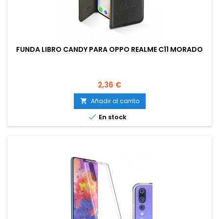
FUNDA LIBRO CANDY PARA OPPO REALME C11 MORADO
Precio
2,36 €
Añadir al carrito


En stock