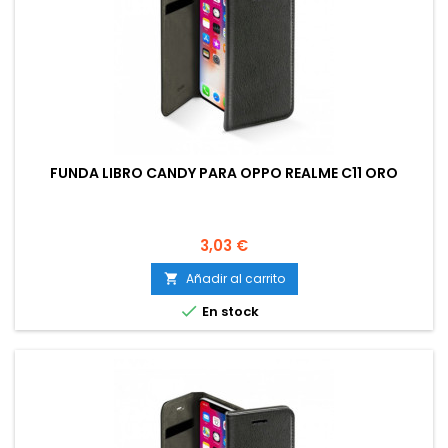
FUNDA LIBRO CANDY PARA OPPO REALME C11 ORO
Precio
3,03 €
Añadir al carrito


En stock