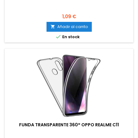
Precio
1,09 €
Añadir al carrito


En stock
FUNDA TRANSPARENTE 360° OPPO REALME C11