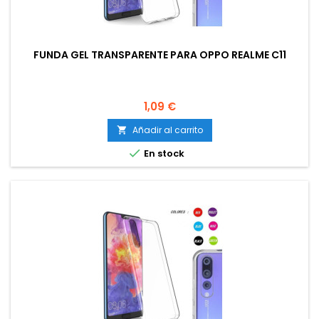
FUNDA GEL TRANSPARENTE PARA OPPO REALME C11
Precio
1,09 €
Añadir al carrito


En stock