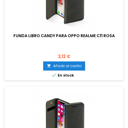
FUNDA LIBRO CANDY PARA OPPO REALME C11 ROSA
Precio
2,12 €
Añadir al carrito


En stock