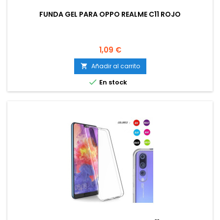
FUNDA GEL PARA OPPO REALME C11 ROJO
Precio
1,09 €
Añadir al carrito


En stock