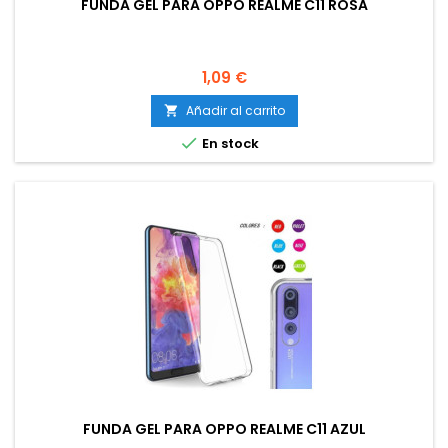
FUNDA GEL PARA OPPO REALME C11 ROSA
Precio
1,09 €
Añadir al carrito


En stock
FUNDA GEL PARA OPPO REALME C11 AZUL