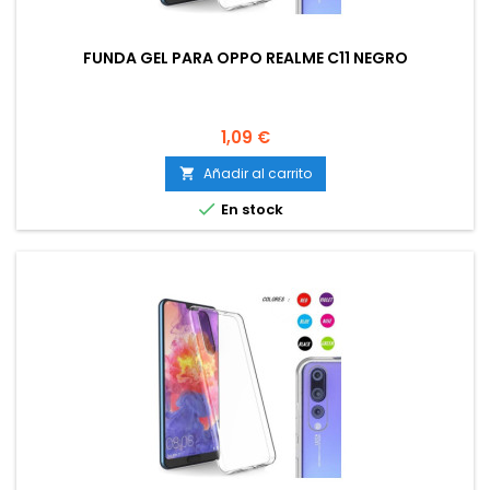
FUNDA GEL PARA OPPO REALME C11 NEGRO
Precio
1,09 €
Añadir al carrito


En stock