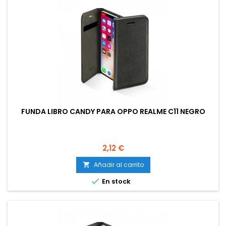
FUNDA LIBRO CANDY PARA OPPO REALME C11 NEGRO
Precio
2,12 €
Añadir al carrito


En stock