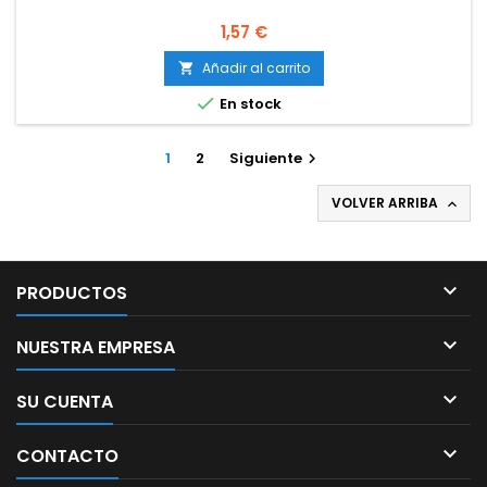
Precio
1,57 €
Añadir al carrito


En stock
1
2
Siguiente

VOLVER ARRIBA


PRODUCTOS

NUESTRA EMPRESA

SU CUENTA

CONTACTO