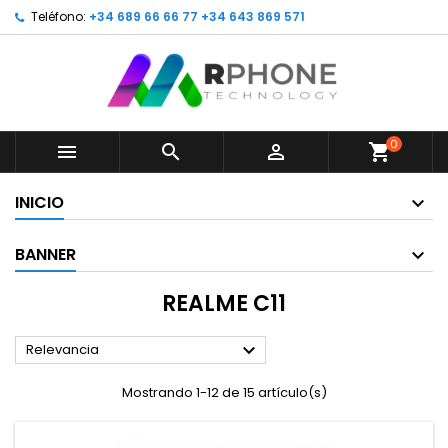
Teléfono:
+34 689 66 66 77 +34 643 869 571
0



shopping_cart
INICIO
BANNER
REALME C11

Relevancia
Mostrando 1-12 de 15 artículo(s)