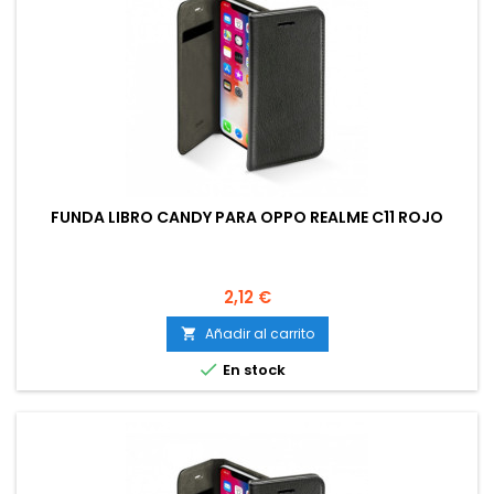
FUNDA LIBRO CANDY PARA OPPO REALME C11 ROJO
Precio
2,12 €
Añadir al carrito


En stock