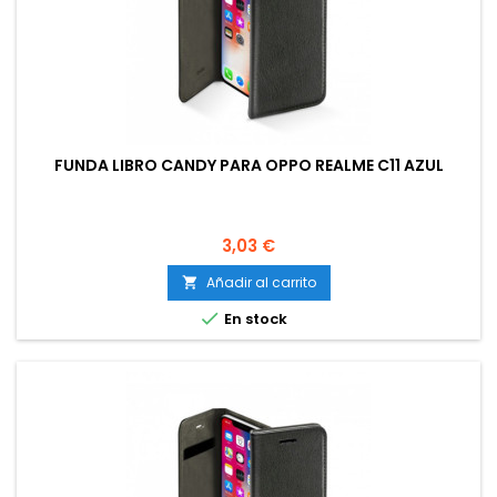
FUNDA LIBRO CANDY PARA OPPO REALME C11 AZUL
Precio
3,03 €
Añadir al carrito


En stock