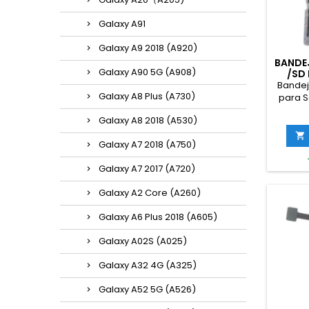
Galaxy A91
Galaxy A9 2018 (A920)
BANDEJ
Galaxy A90 5G (A908)
/SD
GALAX
Bandej
Galaxy A8 Plus (A730)
para 
5
Galaxy A8 2018 (A530)

Galaxy A7 2018 (A750)
Galaxy A7 2017 (A720)
Galaxy A2 Core (A260)
Galaxy A6 Plus 2018 (A605)
Galaxy A02S (A025)
Galaxy A32 4G (A325)
Galaxy A52 5G (A526)