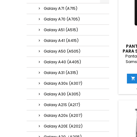
Galaxy A71 (A715)
Galaxy A70 (A705)
Galaxy A51 (A515)
Galaxy A41 (A415)
PANT
PARA 
Galaxy A50 (A505)
A16
Panta
Samsu
Galaxy A40 (A405)
(A16
Galaxy A31 (A315)

Galaxy A30s (A307)
Galaxy A30 (A305)
Galaxy A21S (A217)
Galaxy A20s (A207)
Galaxy A20E (A202)
Galaxy A20（A205)