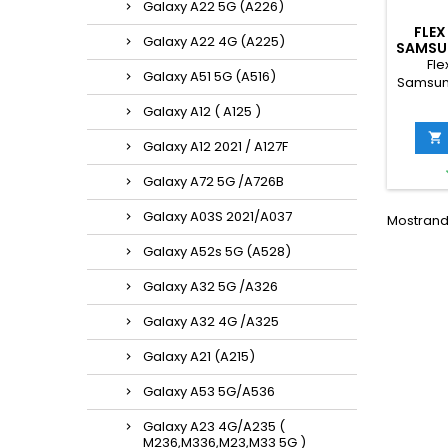
Galaxy A22 5G (A226)
FLEX
Galaxy A22 4G (A225)
SAMSU
S
Fle
Galaxy A51 5G (A516)
Samsung
Galaxy A12 ( A125 )

Galaxy A12 2021 / A127F
Galaxy A72 5G /A726B
Galaxy A03S 2021/A037
Mostrando
Galaxy A52s 5G (A528)
Galaxy A32 5G /A326
Galaxy A32 4G /A325
Galaxy A21 (A215)
Galaxy A53 5G/A536
Galaxy A23 4G/A235 (
M236,M336,M23,M33 5G )