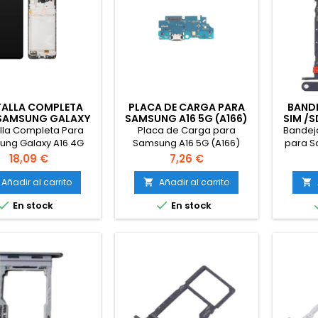
ALLA COMPLETA
PLACA DE CARGA PARA
BANDE
SAMSUNG GALAXY
SAMSUNG A16 5G (A166)
SIM /
 4G (A165) CON
ORIGINAL
GALAXY
lla Completa Para
Placa de Carga para
Bandeja
MARCO TFT
ng Galaxy A16 4G
Samsung A16 5G (A166)
para S
5) con Marco TFT
Original
5G 
Precio
Precio
18,09 €
7,26 €
Añadir al carrito
Añadir al carrito




En stock
En stock