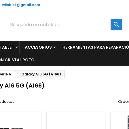
:
wilsbick@gmail.com

TABLET
ACCESORIOS
HERRAMIENTAS PARA REPARACI
N CRISTAL ROTO
Serie A
Galaxy A16 5G (A166)
y A16 5G (A166)
oductos.
Orden