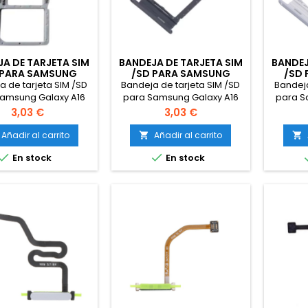
A DE TARJETA SIM
BANDEJA DE TARJETA SIM
BANDEJ
 PARA SAMSUNG
/SD PARA SAMSUNG
/SD
Y A16 5G SM-A166
GALAXY A16 4G SM-A165
GALAXY
a de tarjeta SIM /SD
Bandeja de tarjeta SIM /SD
Bandeja
GRIS
NEGRO
Samsung Galaxy A16
para Samsung Galaxy A16
para S
G SM-A166 Gris
4G SM-A165 Negro
4G
Precio
Precio
3,03 €
3,03 €
Añadir al carrito
Añadir al carrito




En stock
En stock