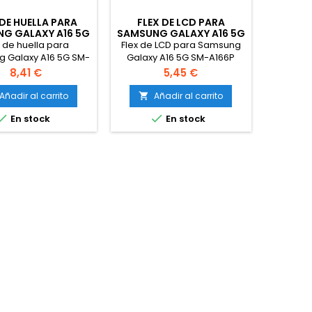
 DE HUELLA PARA
FLEX DE LCD PARA
G GALAXY A16 5G
SAMSUNG GALAXY A16 5G
-A166 NEGRO
SM-A166P
x de huella para
Flex de LCD para Samsung
 Galaxy A16 5G SM-
Galaxy A16 5G SM-A166P
A166 Negro
Precio
Precio
8,41 €
5,45 €
Añadir al carrito
Añadir al carrito



En stock
En stock