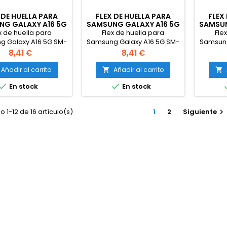
 DE HUELLA PARA
FLEX DE HUELLA PARA
FLEX
NG GALAXY A16 5G
SAMSUNG GALAXY A16 5G
SAMSUN
M-A166 GRIS
SM-A166 VERDE
SM
x de huella para
Flex de huella para
Fle
 Galaxy A16 5G SM-
Samsung Galaxy A16 5G SM-
Samsung
A166 Gris
A166 Verde
Precio
Precio
8,41 €
8,41 €
Añadir al carrito
Añadir al carrito




En stock
En stock
 1-12 de 16 artículo(s)
1
2
Siguiente
