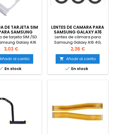
A DE TARJETA SIM
LENTES DE CAMARA PARA
 PARA SAMSUNG
SAMSUNG GALAXY A16
 A16 4G SM-A165
4G, GALAXY A16 5G
 de tarjeta SIM /SD
Lentes de cámara para
GRIS
amsung Galaxy A16
Samsung Galaxy A16 4G,
 SM-A165 Gris
Galaxy A16 5G
Precio
Precio
3,03 €
2,36 €
Añadir al carrito
Añadir al carrito



En stock
En stock