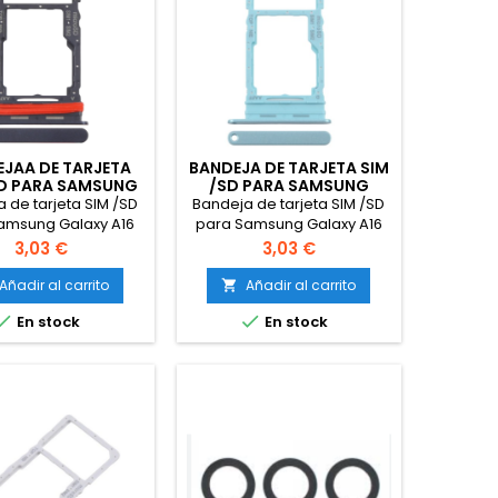
JAA DE TARJETA
BANDEJA DE TARJETA SIM
SD PARA SAMSUNG
/SD PARA SAMSUNG
 A16 5G SM-A166
GALAXY A16 5G SM-A166
 de tarjeta SIM /SD
Bandeja de tarjeta SIM /SD
NEGRO
VERDE
amsung Galaxy A16
para Samsung Galaxy A16
SM-A166 Negro
5G SM-A166 Verde
Precio
Precio
3,03 €
3,03 €
Añadir al carrito
Añadir al carrito



En stock
En stock