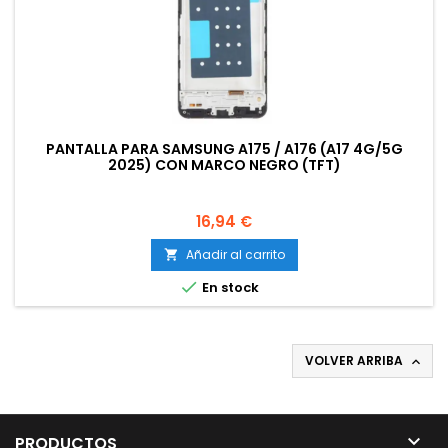
PANTALLA PARA SAMSUNG A175 / A176 (A17 4G/5G
2025) CON MARCO NEGRO (TFT)
Precio
16,94 €
Añadir al carrito


En stock
VOLVER ARRIBA


PRODUCTOS