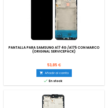
PANTALLA PARA SAMSUNG A17 4G /A175 CON MARCO
(ORIGINAL SERVICEPACK)
Precio
53,85 €
Añadir al carrito


En stock