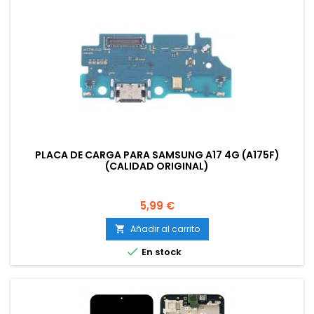
PLACA DE CARGA PARA SAMSUNG A17 4G (A175F)
(CALIDAD ORIGINAL)
Precio
5,99 €
Añadir al carrito


En stock