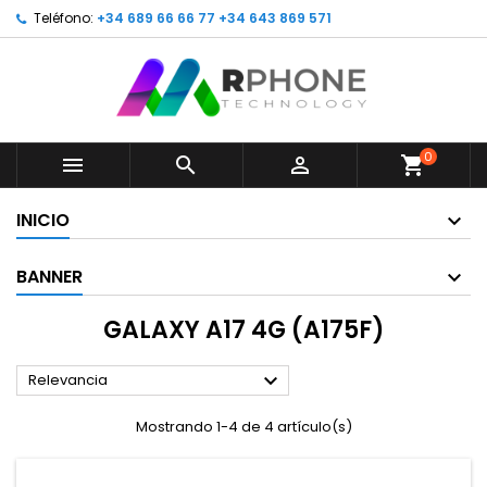
Teléfono:
+34 689 66 66 77 +34 643 869 571
0



shopping_cart
INICIO
BANNER
GALAXY A17 4G (A175F)

Relevancia
Mostrando 1-4 de 4 artículo(s)