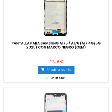
PANTALLA PARA SAMSUNG A175 / A176 (A17 4G/5G
2025) CON MARCO NEGRO (OEM)
Precio
47,19 €
Añadir al carrito


En stock