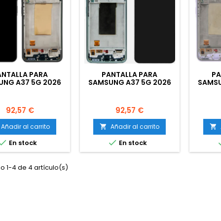
ANTALLA PARA
PANTALLA PARA
PA
UNG A37 5G 2026
SAMSUNG A37 5G 2026
SAMSU
76) CON MARCO
(A376) CON MARCO
(A3
GRO (ORIGINAL
GRIS/VERDE (ORIGINAL
MOR
ERVICEPACK)
SERVICEPACK)
S
Precio
Precio
92,57 €
92,57 €
Añadir al carrito
Añadir al carrito




En stock
En stock
 1-4 de 4 artículo(s)