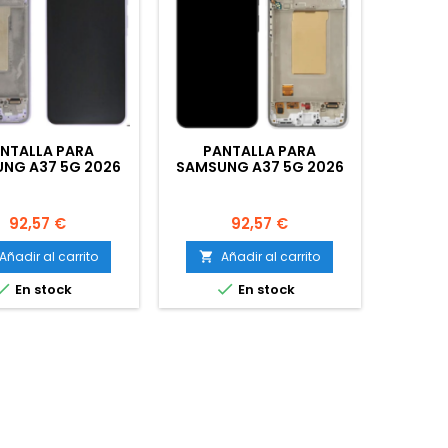
NTALLA PARA
PANTALLA PARA
NG A37 5G 2026
SAMSUNG A37 5G 2026
76) CON MARCO
(A376) CON MARCO
ADO (ORIGINAL
BLANCO (ORIGINAL
ERVICEPACK)
SERVICEPACK)
Precio
Precio
92,57 €
92,57 €
Añadir al carrito
Añadir al carrito



En stock
En stock