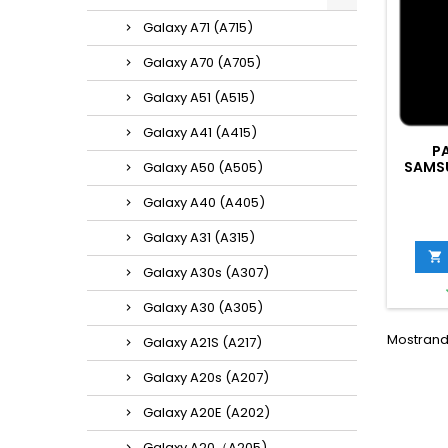
Galaxy A71 (A715)
Galaxy A70 (A705)
Galaxy A51 (A515)
Galaxy A41 (A415)
P
SAMS
Galaxy A50 (A505)
(A3
NE
Galaxy A40 (A405)
S
Galaxy A31 (A315)

Galaxy A30s (A307)
Galaxy A30 (A305)
Mostrando
Galaxy A21S (A217)
Galaxy A20s (A207)
Galaxy A20E (A202)
Galaxy A20（A205)