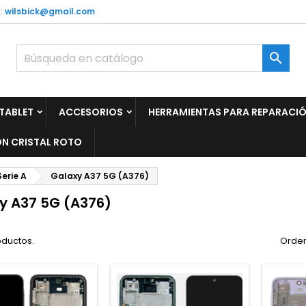
:
wilsbick@gmail.com

TABLET
ACCESORIOS
HERRAMIENTAS PARA REPARACI
N CRISTAL ROTO
Serie A
Galaxy A37 5G (A376)
y A37 5G (A376)
oductos.
Orden