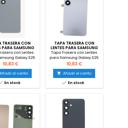
A TRASERA CON
TAPA TRASERA CON
S PARA SAMSUNG
LENTES PARA SAMSUNG
XY S25 SM-S931
GALAXY S25 SM-S931
rasera con Lentes
Tapa Trasera con Lentes
GRIS/PLATA
AZUL CLARO
amsung Galaxy S25
para Samsung Galaxy S25
S931 Gris/Plata
SM-S931 Azul claro
Precio
Precio
10,83 €
10,83 €
Añadir al carrito
Añadir al carrito



En stock
En stock