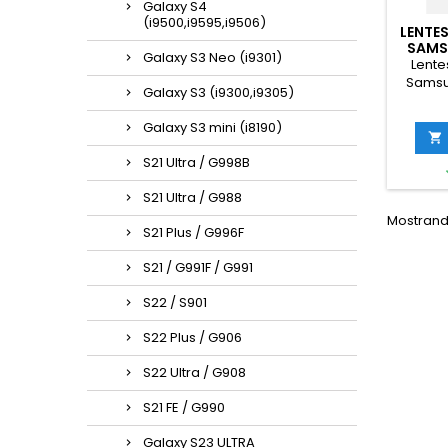
Galaxy S4
(i9500,i9595,i9506)
LENTE
SAMS
Galaxy S3 Neo (i9301)
Lente
Samsu
Galaxy S3 (i9300,i9305)
Galaxy S3 mini (i8190)

S21 Ultra / G998B
S21 Ultra / G988
Mostrando
S21 Plus / G996F
S21 / G991F / G991
S22 / S901
S22 Plus / G906
S22 Ultra / G908
S21 FE / G990
Galaxy S23 ULTRA